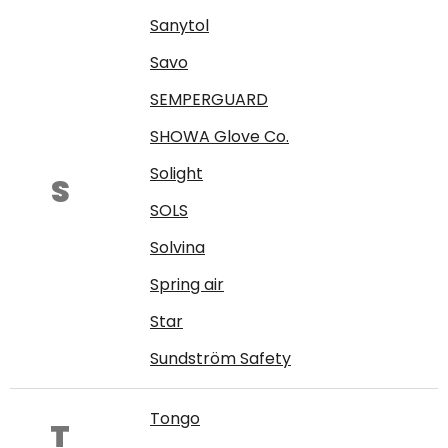
Sanytol
Savo
SEMPERGUARD
SHOWA Glove Co.
Solight
S
SOLS
Solvina
Spring air
Star
Sundström Safety
Tongo
T