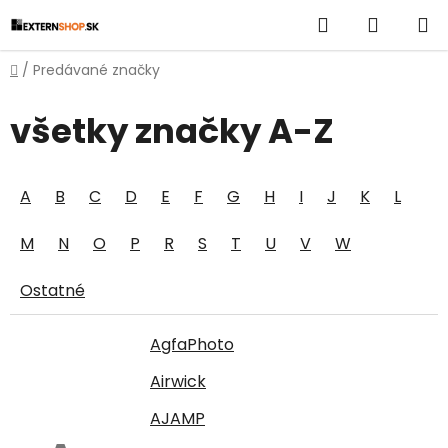
Prejsť
Hľadať
NÁKUP
na
obsah
KOŠÍK
Domov
/
Predávané značky
všetky značky A-Z
A
B
C
D
E
F
G
H
I
J
K
L
M
N
O
P
R
S
T
U
V
W
Ostatné
AgfaPhoto
Airwick
AJAMP