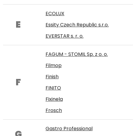
ECOLUX
E
Essity Czech Republic s.r.o.
EVERSTAR s. r. o.
FAGUM - STOMIL Sp. z o. o.
Filmop
Finish
F
FINITO
Fixinela
Frosch
Gastro Professional
G