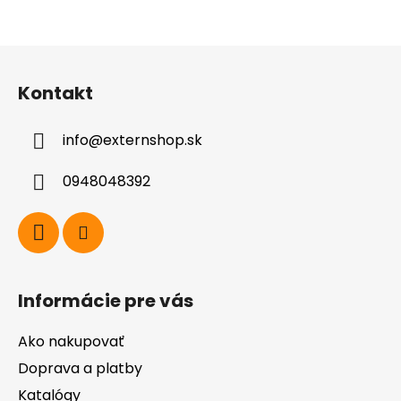
Z
á
Kontakt
p
ä
info
@
externshop.sk
t
i
0948048392
e
Informácie pre vás
Ako nakupovať
Doprava a platby
Katalógy