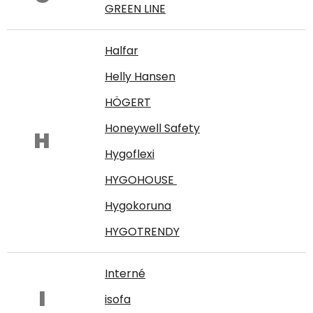
GREEN LINE
Halfar
Helly Hansen
HÖGERT
Honeywell Safety
H
Hygoflexi
HYGOHOUSE
Hygokoruna
HYGOTRENDY
Interné
I
isofa