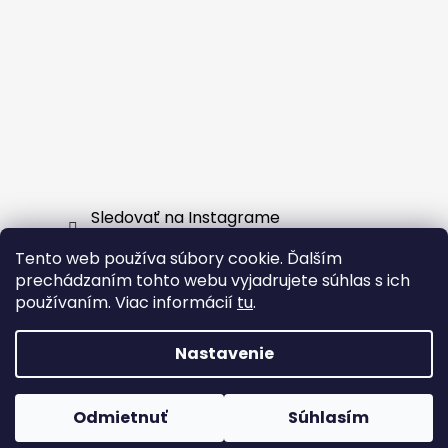
Sledovať na Instagrame
Tento web používa súbory cookie. Ďalším
Facebook
prechádzaním tohto webu vyjadrujete súhlas s ich
používaním. Viac informácií
tu
.
Nastavenie
Vytvoril Shoptet
Odmietnuť
Súhlasím
Copyright 2026
EXTERNSHOP.SK
. Všetky práva
vyhradené.