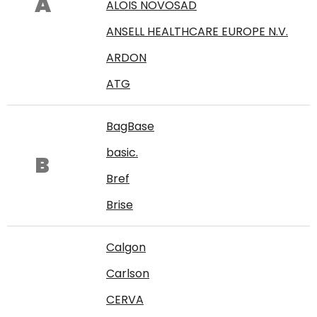
A
ALOIS NOVOSAD
ANSELL HEALTHCARE EUROPE N.V.
ARDON
ATG
BagBase
basic.
B
Bref
Brise
Calgon
Carlson
CERVA