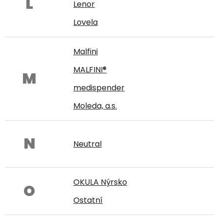
L
Lenor
Lovela
Malfini
MALFINI®
M
medispender
Moleda, a.s.
N
Neutral
OKULA Nýrsko
O
Ostatní