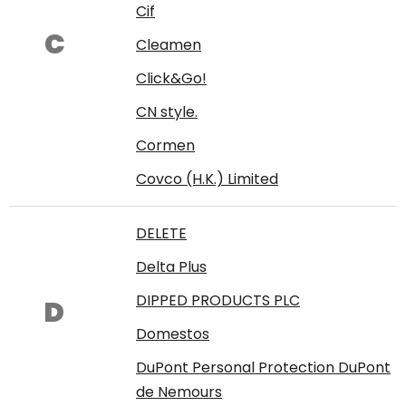
Cif
C
Cleamen
Click&Go!
CN style.
Cormen
Covco (H.K.) Limited
DELETE
Delta Plus
DIPPED PRODUCTS PLC
D
Domestos
DuPont Personal Protection DuPont
de Nemours