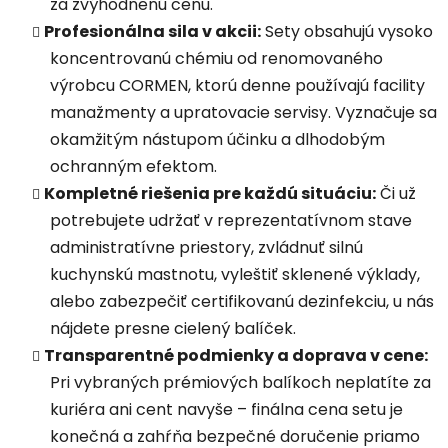
r
za zvýhodnenú cenu.
v
Profesionálna sila v akcii:
Sety obsahujú vysoko
k
koncentrovanú chémiu od renomovaného
y
výrobcu CORMEN, ktorú denne používajú facility
v
ý
manažmenty a upratovacie servisy. Vyznačuje sa
p
okamžitým nástupom účinku a dlhodobým
i
ochranným efektom
.
s
Kompletné riešenia pre každú situáciu:
Či už
u
potrebujete udržať v reprezentatívnom stave
administratívne priestory, zvládnuť silnú
kuchynskú mastnotu, vyleštiť sklenené výklady,
alebo zabezpečiť certifikovanú dezinfekciu, u nás
nájdete presne cielený balíček
.
Transparentné podmienky a doprava v cene:
Pri vybraných prémiových balíkoch neplatíte za
kuriéra ani cent navyše – finálna cena setu je
konečná a zahŕňa bezpečné doručenie priamo