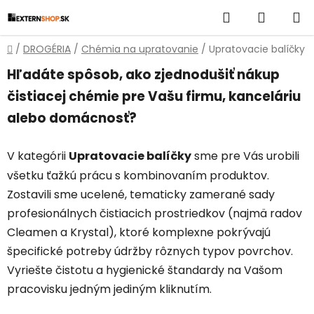
Prejsť
Hľadať
NÁKUP
na
obsah
KOŠÍK
Domov
/
DROGÉRIA
/
Chémia na upratovanie
/
Upratovacie balíčky
Hľadáte spôsob, ako zjednodušiť nákup
čistiacej chémie pre Vašu firmu, kanceláriu
alebo domácnosť?
V kategórii
Upratovacie balíčky
sme pre Vás urobili
všetku ťažkú prácu s kombinovaním produktov.
Zostavili sme ucelené, tematicky zamerané sady
profesionálnych čistiacich prostriedkov (najmä radov
Cleamen a Krystal), ktoré komplexne pokrývajú
špecifické potreby údržby rôznych typov povrchov.
Vyriešte čistotu a hygienické štandardy na Vašom
pracovisku jedným jediným kliknutím.