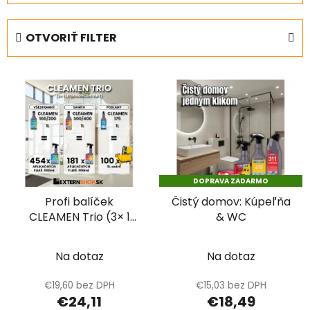
d
e
OTVORIŤ FILTER
n
i
V
e
ý
p
p
r
i
o
s
d
p
u
DOPRAVA ZADARMO
r
k
Profi balíček
Čistý domov: Kúpeľňa
o
t
CLEAMEN Trio (3× 1
& WC
d
o
Liter koncentrát)
u
v
k
Na dotaz
Na dotaz
t
€19,60 bez DPH
€15,03 bez DPH
o
€24,11
€18,49