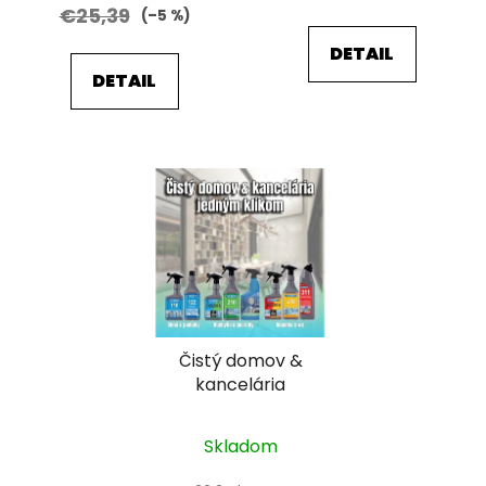
v
€25,39
(–5 %)
DETAIL
DETAIL
Čistý domov &
kancelária
Skladom