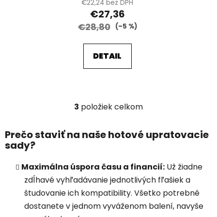
€22,24 bez DPH
€27,36
€28,80
(–5 %)
DETAIL
3
položiek celkom
O
v
l
Prečo staviť na naše hotové upratovacie
á
sady?
d
a
Maximálna úspora času a financií:
Už žiadne
c
zdĺhavé vyhľadávanie jednotlivých fľašiek a
i
študovanie ich kompatibility. Všetko potrebné
e
dostanete v jednom vyváženom balení, navyše
p