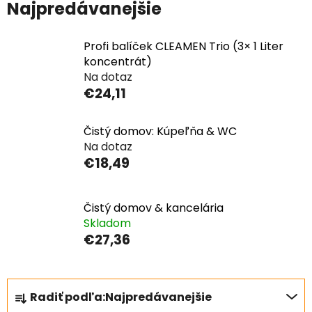
Najpredávanejšie
Profi balíček CLEAMEN Trio (3× 1 Liter
koncentrát)
Na dotaz
€24,11
Čistý domov: Kúpeľňa & WC
Na dotaz
€18,49
Čistý domov & kancelária
Skladom
€27,36
R
Radiť podľa:
Najpredávanejšie
a