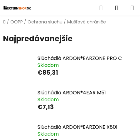
Prejsť
Hľadať
NÁKUP
na
obsah
KOŠÍK
Domov
/
OOPP
/
Ochrana sluchu
/
Mušľové chrániče
Najpredávanejšie
Slúchádlá ARDON®EARZONE PRO C
Skladom
€85,31
Slúchádlá ARDON®4EAR M51
Skladom
€7,13
Slúchádlá ARDON®EARZONE X801
Skladom