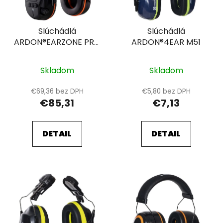
p
u
r
k
Slúchádlá
Slúchádlá
o
t
ARDON®EARZONE PRO
ARDON®4EAR M51
d
o
C
u
v
k
Skladom
Skladom
t
€69,36 bez DPH
€5,80 bez DPH
o
€85,31
€7,13
v
DETAIL
DETAIL