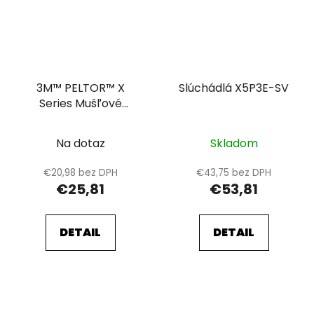
3M™ PELTOR™ X
Slúchádlá X5P3E-SV
Series Mušľové
chrániče X1P3
Na dotaz
Skladom
€20,98 bez DPH
€43,75 bez DPH
€25,81
€53,81
DETAIL
DETAIL