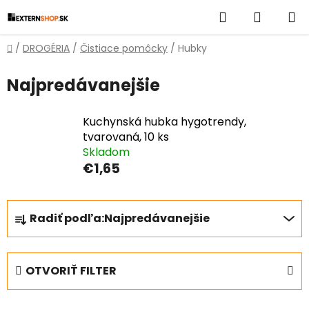
Prejsť
Hľadať
NÁKUP
na
obsah
KOŠÍK
Domov
/
DROGÉRIA
/
Čistiace pomôcky
/
Hubky
Najpredávanejšie
Kuchynská hubka hygotrendy,
tvarovaná, 10 ks
Skladom
€1,65
R
Radiť podľa:
Najpredávanejšie
a
d
e
OTVORIŤ FILTER
n
i