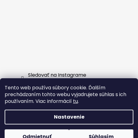
Sledovať na Instagrame
Tento web používa súbory cookie. Ďalším
Facebook
prechádzaním tohto webu vyjadrujete súhlas s ich
používaním. Viac informácií
tu
.
Nastavenie
Vytvoril Shoptet
Odmietnuť
Súhlasím