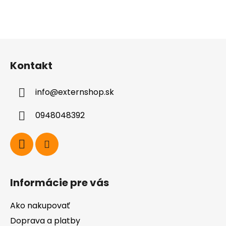
Z
á
Kontakt
p
ä
info
@
externshop.sk
t
i
0948048392
e
Informácie pre vás
Ako nakupovať
Doprava a platby