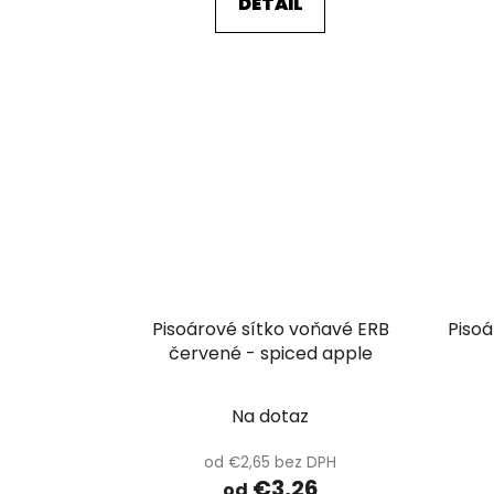
DETAIL
Pisoárové sítko voňavé ERB
Pisoá
červené - spiced apple
Na dotaz
od €2,65 bez DPH
€3,26
od