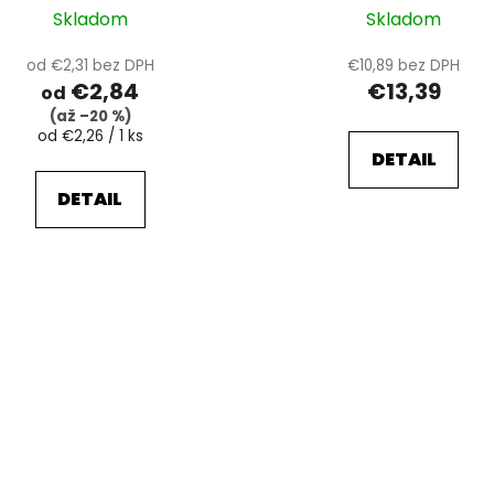
Skladom
Skladom
od €2,31 bez DPH
€10,89 bez DPH
€2,84
€13,39
od
(až –20 %)
Jednotková
od €2,26 / 1 ks
cena:
DETAIL
DETAIL