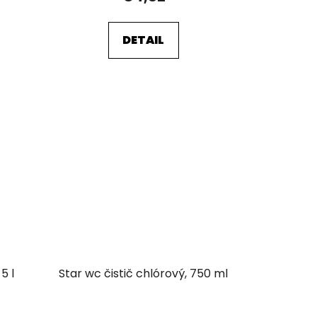
DETAIL
5 l
Star wc čistič chlórový, 750 ml