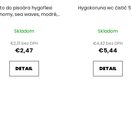
ito do pisoára hygoflexi
Hygokoruna wc čistič 5
nomy, sea waves, modré,
1ks
Skladom
Skladom
€2,01 bez DPH
€4,42 bez DPH
€2,47
€5,44
DETAIL
DETAIL