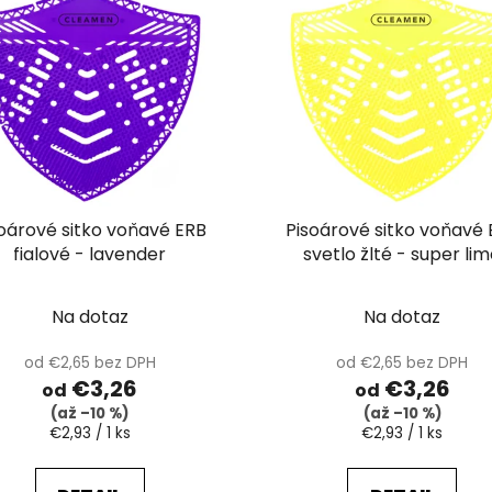
oárové sitko voňavé ERB
Pisoárové sitko voňavé
fialové - lavender
svetlo žlté - super li
Na dotaz
Na dotaz
od €2,65 bez DPH
od €2,65 bez DPH
€3,26
€3,26
od
od
(až –10 %)
(až –10 %)
Jednotková
Jednotková
€2,93 / 1 ks
€2,93 / 1 ks
cena:
cena: