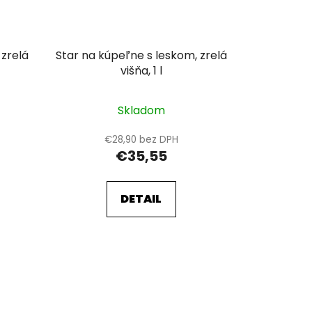
 zrelá
Star na kúpeľne s leskom, zrelá
višňa, 1 l
Skladom
€28,90 bez DPH
€35,55
DETAIL