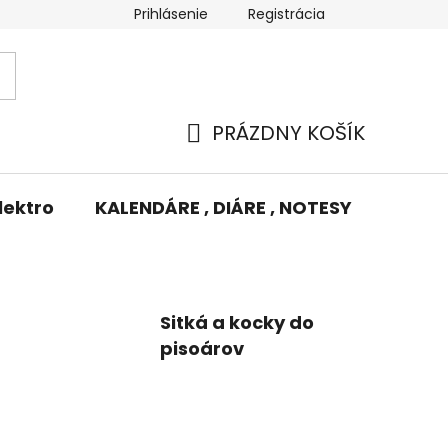
Prihlásenie
Registrácia
Potlač/Výšivka
Výmena tovaru
Odstúpenie od zm
PRÁZDNY KOŠÍK
NÁKUPNÝ
KOŠÍK
lektro
KALENDÁRE , DIÁRE , NOTESY
KUFRE
Sitká a kocky do
pisoárov