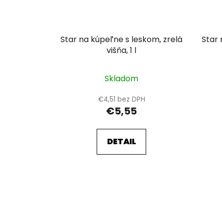
Star na kúpeľne s leskom, zrelá
Star 
višňa, 1 l
Skladom
€4,51 bez DPH
€5,55
DETAIL