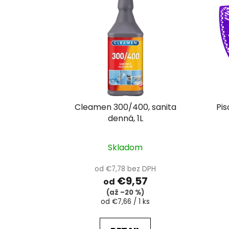
ý
p
i
s
p
r
o
d
u
Cleamen 300/400, sanita
Pis
k
denná, 1L
t
o
Skladom
v
od €7,78 bez DPH
€9,57
od
(až –20 %)
Jednotková
od €7,66 / 1 ks
cena: