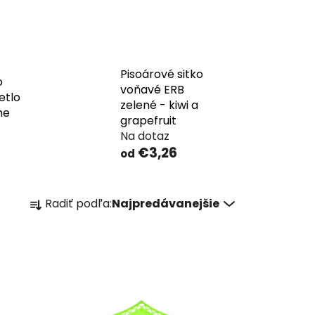
Pisoárové sitko
o
voňavé ERB
etlo
zelené - kiwi a
me
grapefruit
Na dotaz
€3,26
od
R
Radiť podľa:
Najpredávanejšie
a
d
e
n
i
e