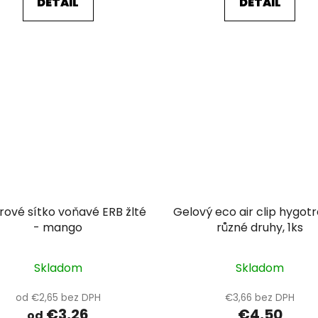
DETAIL
DETAIL
rové sítko voňavé ERB žlté
Gelový eco air clip hygot
- mango
různé druhy, 1ks
Skladom
Skladom
od €2,65 bez DPH
€3,66 bez DPH
€3,26
€4,50
od