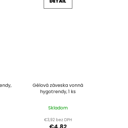
DETAIL
rendy,
Gélová záveska vonná
hygotrendy, 1 ks
Skladom
€3,92 bez DPH
€4,82