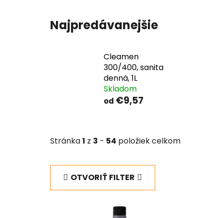
Najpredávanejšie
Cleamen
300/400, sanita
denná, 1L
Skladom
€9,57
od
Stránka
1
z
3
-
54
položiek celkom
OTVORIŤ FILTER
V