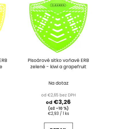
p
r
o
d
u
k
t
o
 ERB
Pisoárové sitko voňavé ERB
v
me
zelené - kiwi a grapefruit
Na dotaz
od €2,65 bez DPH
€3,26
od
(až –10 %)
Jednotková
€2,93 / 1 ks
cena: