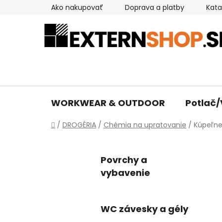
Prejsť
Ako nakupovať
Doprava a platby
Kata
na
obsah
WORKWEAR & OUTDOOR
Potlač/
Domov
/
DROGÉRIA
/
Chémia na upratovanie
/
Kúpeľn
Povrchy a
vybavenie
WC závesky a gély