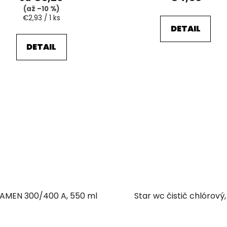
(až –10 %)
Jednotková
€2,93 / 1 ks
cena:
DETAIL
DETAIL
AMEN 300/400 A, 550 ml
Star wc čistič chlórový, 