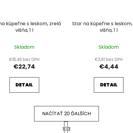
na kúpeľne s leskom, zrelá
Star na kúpeľne s leskom,
višňa, 1 l
višňa, 1 l
Skladom
Skladom
€18,49 bez DPH
€3,61 bez DPH
€22,74
€4,44
DETAIL
DETAIL
NAČÍTAŤ 20 ĎALŠÍCH
S
1
3
t
O