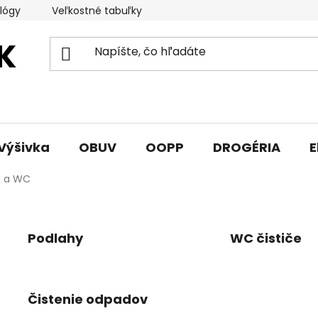
lógy
Veľkostné tabuľky
Sprievodca triedami obuvi
Výšivka
OBUV
OOPP
DROGÉRIA
E
e a WC
Podlahy
WC čističe
Čistenie odpadov