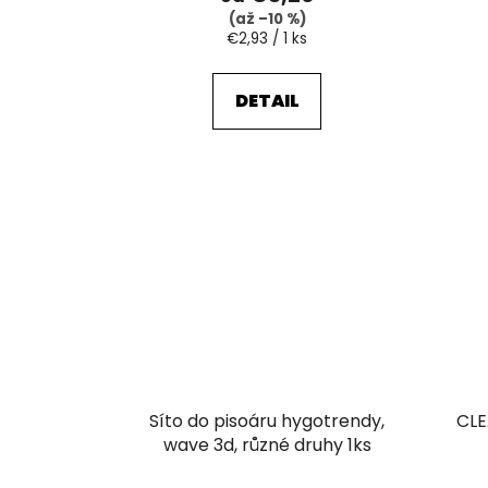
(až –10 %)
Jednotková
€2,93 / 1 ks
cena:
DETAIL
Síto do pisoáru hygotrendy,
CLE
wave 3d, různé druhy 1ks