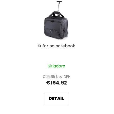
V
e
ý
p
p
r
i
o
s
d
p
u
r
k
Kufor na notebook
o
t
d
o
u
v
k
Skladom
t
€125,95 bez DPH
o
€154,92
v
DETAIL