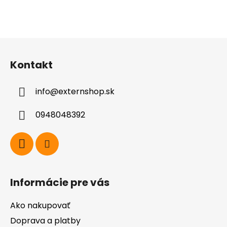
Z
á
Kontakt
p
ä
info
@
externshop.sk
t
i
0948048392
e
Informácie pre vás
Ako nakupovať
Doprava a platby