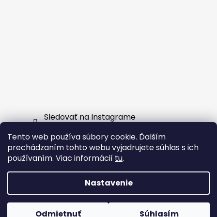
Sledovať na Instagrame
Tento web používa súbory cookie. Ďalším
Facebook
prechádzaním tohto webu vyjadrujete súhlas s ich
používaním. Viac informácií
tu
.
Nastavenie
Vytvoril Shoptet
Odmietnuť
Súhlasím
Copyright 2026
EXTERNSHOP.SK
. Všetky práva