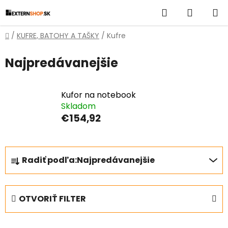
Prejsť
Hľadať
NÁKUP
na
obsah
KOŠÍK
Domov
/
KUFRE, BATOHY A TAŠKY
/
Kufre
Najpredávanejšie
Kufor na notebook
Skladom
€154,92
R
Radiť podľa:
Najpredávanejšie
a
d
e
OTVORIŤ FILTER
n
i