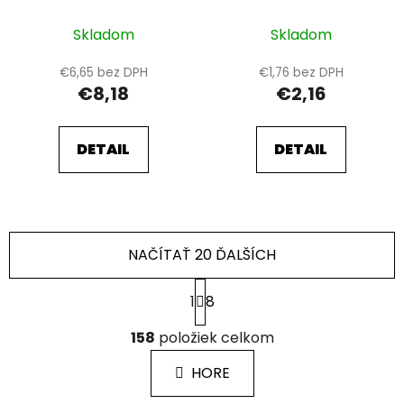
Skladom
Skladom
€6,65 bez DPH
€1,76 bez DPH
€8,18
€2,16
DETAIL
DETAIL
NAČÍTAŤ 20 ĎALŠÍCH
S
1
8
t
r
O
á
158
položiek celkom
v
n
l
k
HORE
á
o
d