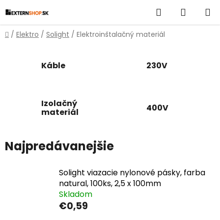
Prejsť
Hľadať
NÁKUP
na
obsah
KOŠÍK
Domov
/
Elektro
/
Solight
/
Elektroinštalačný materiál
Káble
230V
Izolačný
400V
materiál
Najpredávanejšie
Solight viazacie nylonové pásky, farba
natural, 100ks, 2,5 x 100mm
Skladom
€0,59