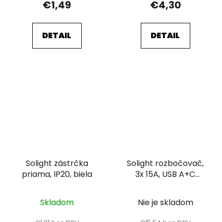
€1,49
€4,30
DETAIL
DETAIL
Solight zástrčka
Solight rozbočovač,
priama, IP20, biela
3x 15A, USB A+C
rychlonabíjačka 20W
PD, matná čierna
Skladom
Nie je skladom