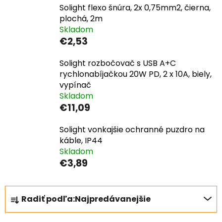
Solight flexo šnúra, 2x 0,75mm2, čierna,
plochá, 2m
Skladom
€2,53
Solight rozbočovač s USB A+C
rychlonabíjačkou 20W PD, 2 x 10A, biely,
vypínač
Skladom
€11,09
Solight vonkajšie ochranné puzdro na
káble, IP44
Skladom
€3,89
R
Radiť podľa:
Najpredávanejšie
a
d