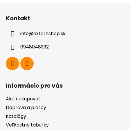
Z
á
Kontakt
p
ä
info
@
externshop.sk
t
i
0948048392
e
Informácie pre vás
Ako nakupovať
Doprava a platby
Katalógy
Veľkostné tabuľky