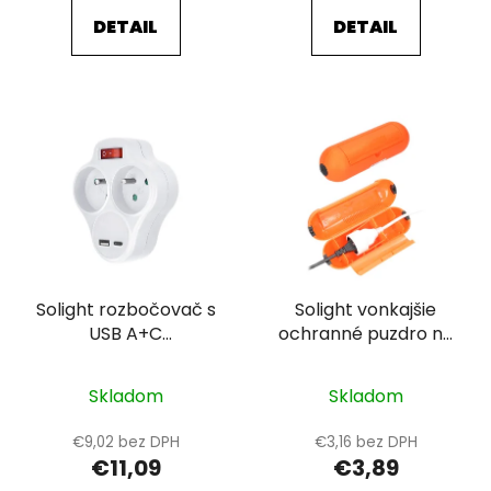
DETAIL
DETAIL
Solight rozbočovač s
Solight vonkajšie
USB A+C
ochranné puzdro na
rychlonabíjačkou
káble, IP44
20W PD, 2 x 10A, biely,
Skladom
Skladom
vypínač
€9,02 bez DPH
€3,16 bez DPH
€11,09
€3,89