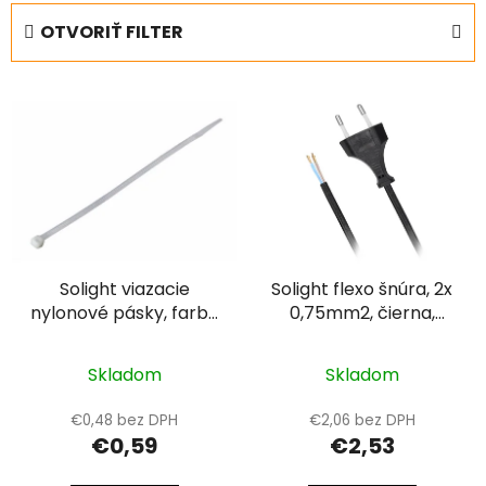
e
OTVORIŤ FILTER
n
i
V
e
ý
p
p
r
i
o
s
d
p
u
r
k
Solight viazacie
Solight flexo šnúra, 2x
o
t
nylonové pásky, farba
0,75mm2, čierna,
d
o
natural, 100ks, 2,5 x
plochá, 2m
u
v
100mm
k
Skladom
Skladom
t
€0,48 bez DPH
€2,06 bez DPH
o
€0,59
€2,53
v