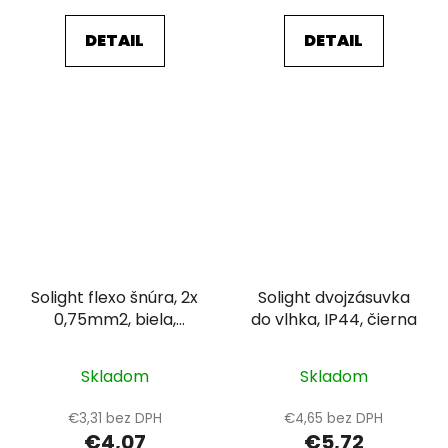
DETAIL
DETAIL
Solight flexo šnúra, 2x
Solight dvojzásuvka
0,75mm2, biela,
do vlhka, IP44, čierna
plochá, vypínač, 3m
Skladom
Skladom
€3,31 bez DPH
€4,65 bez DPH
€4,07
€5,72