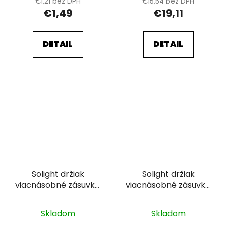
€1,21 bez DPH
€15,54 bez DPH
€1,49
€19,11
DETAIL
DETAIL
Solight držiak
Solight držiak
viacnásobné zásuvky,
viacnásobné zásuvky,
5 - 6 zásuviek
3 - 4 zásuvky
Skladom
Skladom