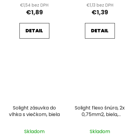
€1,54 bez DPH
€1,13 bez DPH
€1,89
€1,39
DETAIL
DETAIL
Solight zásuvka do
Solight flexo šnúra, 2x
vlhka s viečkom, biela
0,75mm2, biela,
plochá, 3m
Skladom
Skladom