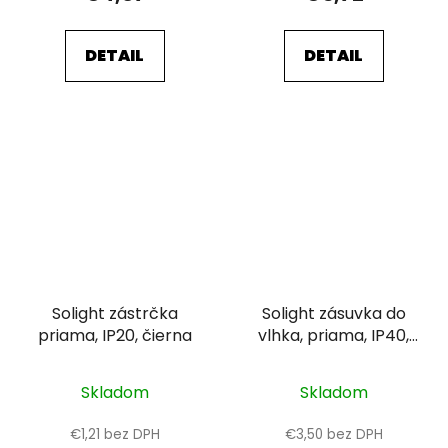
DETAIL
DETAIL
Solight zástrčka
Solight zásuvka do
priama, IP20, čierna
vlhka, priama, IP40,
čierna-oranžová
Skladom
Skladom
€1,21 bez DPH
€3,50 bez DPH