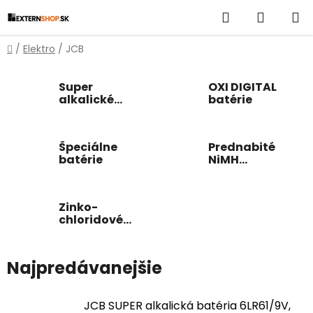
Prejsť
Hľadať
NÁKUP
na
obsah
KOŠÍK
Domov
/
Elektro
/
JCB
Super
OXI DIGITAL
alkalické
batérie
batérie
Špeciálne
Prednabité
batérie
NiMH
akumulátory
Zinko-
chloridové
batérie
Najpredávanejšie
JCB SUPER alkalická batéria 6LR61/9V,