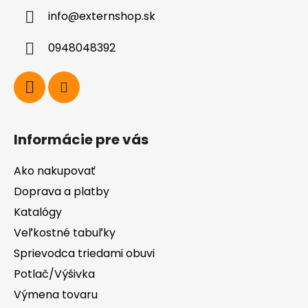
ä
info
@
externshop.sk
t
i
0948048392
e
Informácie pre vás
Ako nakupovať
Doprava a platby
Katalógy
Veľkostné tabuľky
Sprievodca triedami obuvi
Potlač/Výšivka
Výmena tovaru