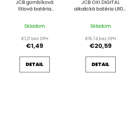
JCB gombíková
JCB OXI DIGITAL
lítiová batéria
alkalická batéria LR06,
CR2025, blister 1 ks
shrink 24 ks
Skladom
Skladom
€1,21 bez DPH
€16,74 bez DPH
€1,49
€20,59
DETAIL
DETAIL