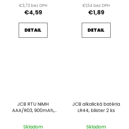
€3,73 bez DPH
€1,54 bez DPH
€4,59
€1,89
DETAIL
DETAIL
JCB RTU NiMH
JCB alkalická batéria
AAA/R03, 900mAh,
LR44, blister 2 ks
prednabitá, blister 4
ks
Skladom
Skladom