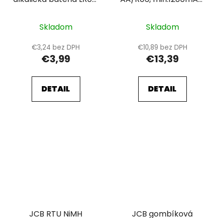
blister 4 ks
prednabitá, blister 4
ks
Skladom
Skladom
€3,24 bez DPH
€10,89 bez DPH
€3,99
€13,39
DETAIL
DETAIL
JCB RTU NiMH
JCB gombíková