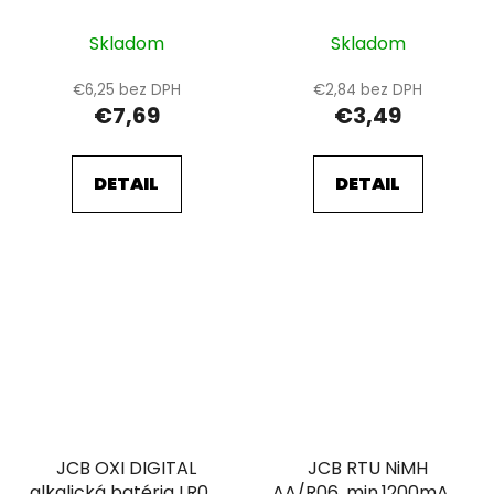
ks
ks
Skladom
Skladom
€6,25 bez DPH
€2,84 bez DPH
€7,69
€3,49
DETAIL
DETAIL
JCB OXI DIGITAL
JCB RTU NiMH
alkalická batéria LR06,
AA/R06, min.1200mAh,