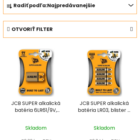
R
Radiť podľa:
Najpredávanejšie
a
d
e
OTVORIŤ FILTER
n
i
V
e
ý
p
p
r
i
o
s
d
p
u
r
k
JCB SUPER alkalická
JCB SUPER alkalická
o
t
batéria 6LR61/9V,
batéria LR03, blister 4
d
o
blister 1 ks
ks
u
v
k
Skladom
Skladom
t