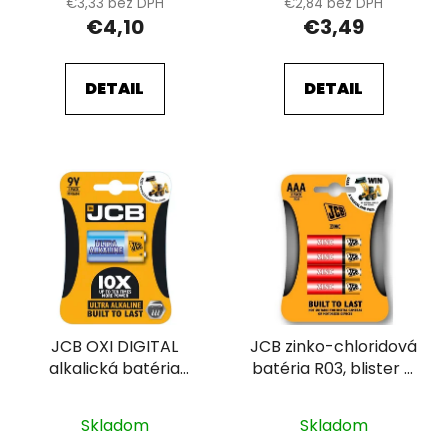
€3,33 bez DPH
€2,84 bez DPH
o
€4,10
€3,49
v
DETAIL
DETAIL
JCB OXI DIGITAL
JCB zinko-chloridová
alkalická batéria
batéria R03, blister 4
6LR61/9V, blister 1 ks
ks
Skladom
Skladom