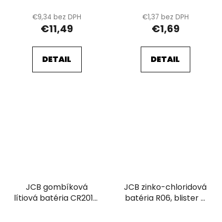
€9,34 bez DPH
€1,37 bez DPH
€11,49
€1,69
DETAIL
DETAIL
JCB gombíková
JCB zinko-chloridová
lítiová batéria CR2016,
batéria R06, blister 4
blister 1 ks
ks