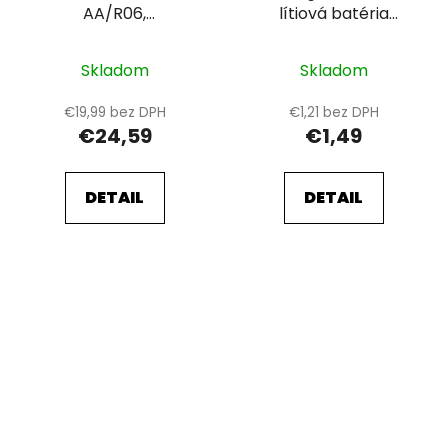
AA/R06,
lítiová batéria
min.2400mAh,
CR2032, blister 1 ks
prednabitá, blister 4
Skladom
Skladom
ks
€19,99 bez DPH
€1,21 bez DPH
€24,59
€1,49
DETAIL
DETAIL