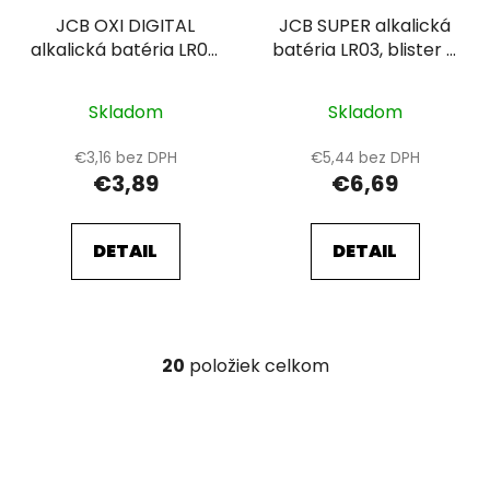
JCB OXI DIGITAL
JCB SUPER alkalická
alkalická batéria LR03,
batéria LR03, blister 8
blister 4 ks
ks
Skladom
Skladom
€3,16 bez DPH
€5,44 bez DPH
€3,89
€6,69
DETAIL
DETAIL
20
položiek celkom
O
v
l
á
d