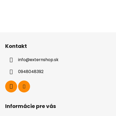
Z
á
Kontakt
p
ä
info
@
externshop.sk
t
i
0948048392
e
Informácie pre vás