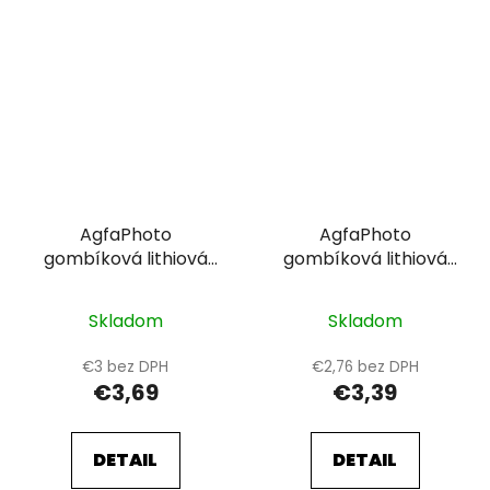
AgfaPhoto
AgfaPhoto
gombíková lithiová
gombíková lithiová
batéria CR2016, blister
batéria CR1620, blister
5ks
5ks
Skladom
Skladom
€3 bez DPH
€2,76 bez DPH
€3,69
€3,39
DETAIL
DETAIL