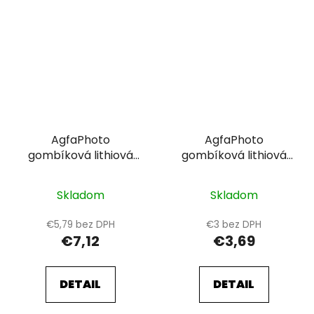
AgfaPhoto
AgfaPhoto
gombíková lithiová
gombíková lithiová
batéria CR2450,
batéria CR2025,
blister 5ks
blister 5ks
Skladom
Skladom
€5,79 bez DPH
€3 bez DPH
€7,12
€3,69
DETAIL
DETAIL