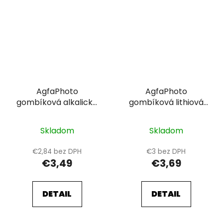
AgfaPhoto
AgfaPhoto
gombíková alkalické
gombíková lithiová
batérie LR44-LR1154-
batéria CR2032,
AG13, blistr 10ks
blister 5ks
Skladom
Skladom
€2,84 bez DPH
€3 bez DPH
€3,49
€3,69
DETAIL
DETAIL