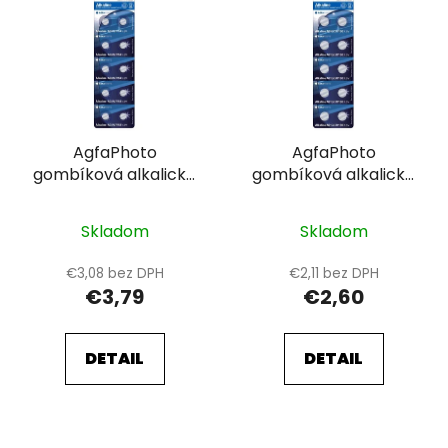
AgfaPhoto
AgfaPhoto
gombíková alkalické
gombíková alkalické
batérie LR48-LR754-
batérie LR54-LR1130-
AG5-393, blistr 10ks
AG10-389-390, blistr
Skladom
Skladom
10ks
€3,08 bez DPH
€2,11 bez DPH
€3,79
€2,60
DETAIL
DETAIL