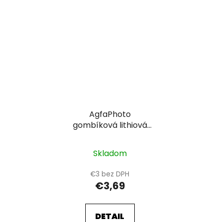
AgfaPhoto
gombíková lithiová
batéria CR1220, blister
5ks
Skladom
€3 bez DPH
€3,69
DETAIL