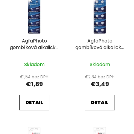
p
r
i
o
s
d
p
u
r
k
AgfaPhoto
AgfaPhoto
o
t
gombíková alkalické
gombíková alkalické
d
o
batérie LR60-LR621-
batérie LR43-LR1142-
u
v
AG1-364, blistr 10ks
AG12, blistr 10ks
k
Skladom
Skladom
t
€1,54 bez DPH
€2,84 bez DPH
o
€1,89
€3,49
v
DETAIL
DETAIL