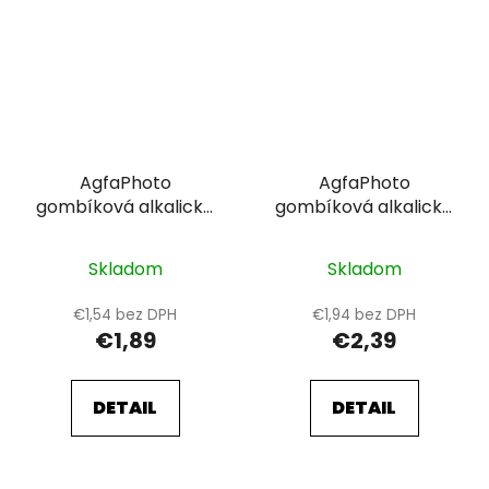
AgfaPhoto
AgfaPhoto
gombíková alkalické
gombíková alkalické
batérie LR41-LR736-
batérie LR66-LR626-
AG3-384-392, blistr
AG4-376-377, blistr
Skladom
Skladom
10ks
10ks
€1,54 bez DPH
€1,94 bez DPH
€1,89
€2,39
DETAIL
DETAIL