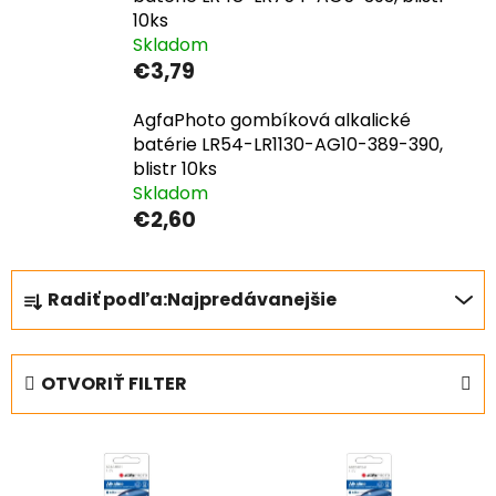
10ks
Skladom
€3,79
AgfaPhoto gombíková alkalické
batérie LR54-LR1130-AG10-389-390,
blistr 10ks
Skladom
€2,60
R
Radiť podľa:
Najpredávanejšie
a
d
e
OTVORIŤ FILTER
n
i
V
e
ý
p