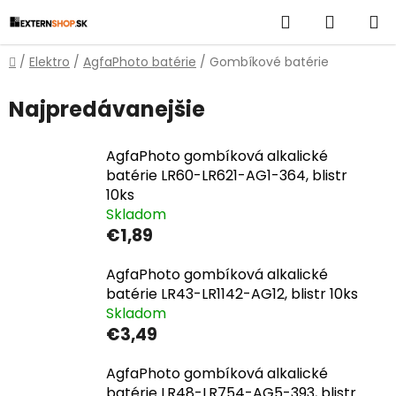
Prejsť
Hľadať
NÁKUP
na
obsah
KOŠÍK
Domov
/
Elektro
/
AgfaPhoto batérie
/
Gombíkové batérie
Najpredávanejšie
AgfaPhoto gombíková alkalické
batérie LR60-LR621-AG1-364, blistr
10ks
Skladom
€1,89
AgfaPhoto gombíková alkalické
batérie LR43-LR1142-AG12, blistr 10ks
Skladom
€3,49
AgfaPhoto gombíková alkalické
batérie LR48-LR754-AG5-393, blistr