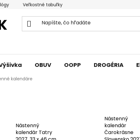
lógy
Veľkostné tabuľky
Sprievodca triedami obuvi
Výšivka
OBUV
OOPP
DROGÉRIA
E
enné kalendáre
Nástenný
Nástenný
kalendár
kalendár Tatry
Čarokrásne
2027, 33 x 46 cm
Slovensko 202