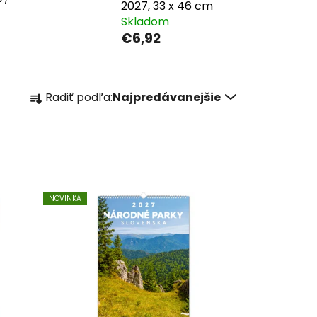
2027, 33 x 46 cm
Skladom
€6,92
R
Radiť podľa:
Najpredávanejšie
a
d
e
n
i
e
NOVINKA
p
r
o
d
u
k