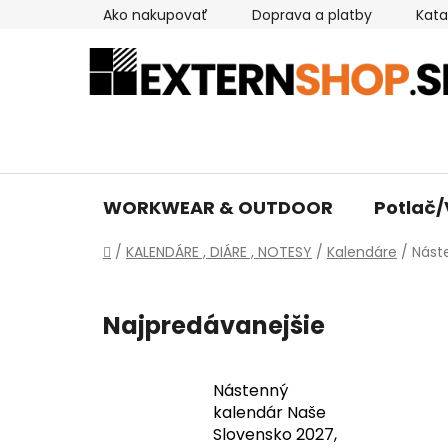
Prejsť
Ako nakupovať
Doprava a platby
Kata
na
obsah
WORKWEAR & OUTDOOR
Potlač/
Domov
/
KALENDÁRE , DIÁRE , NOTESY
/
Kalendáre
/
Nást
Najpredávanejšie
Nástenný
kalendár Naše
Slovensko 2027,