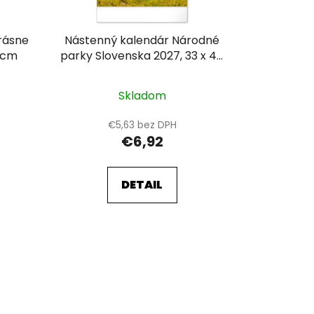
t
o
rásne
Nástenný kalendár Národné
v
4 cm
parky Slovenska 2027, 33 x 46
cm
Skladom
€5,63 bez DPH
€6,92
DETAIL