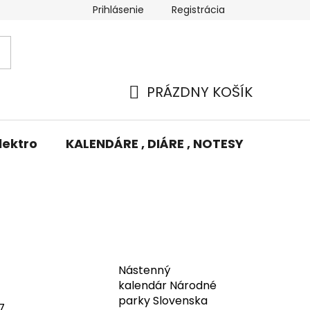
Prihlásenie
Registrácia
Potlač/Výšivka
Výmena tovaru
Odstúpenie od zm
PRÁZDNY KOŠÍK
NÁKUPNÝ
KOŠÍK
lektro
KALENDÁRE , DIÁRE , NOTESY
KUFRE
Nástenný
kalendár Národné
parky Slovenska
7,