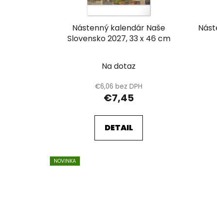
o
d
u
Nástenný kalendár Naše
Nást
k
Slovensko 2027, 33 x 46 cm
t
o
Na dotaz
v
€6,06 bez DPH
€7,45
DETAIL
NOVINKA