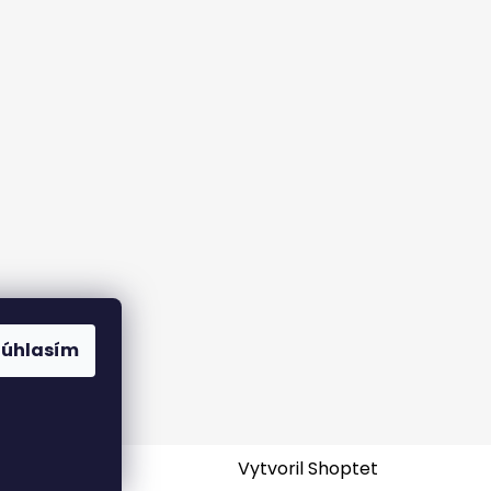
rame
Súhlasím
Vytvoril Shoptet