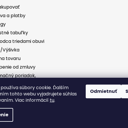
akupovať
va a platby
ógy
stné tabuľky
odca triedami obuvi
č/Výšivka
a tovaru
penie od zmluvy
mačný poriadok,
vednosť za vady
Sledovať na Instag
používa súbory cookie. Ďalším
Odmietnuť
ím tohto webu vyjadrujete súhlas
dné podmienky
vaním. Viac informácií
tu
.
nie
ráva vyhradené.