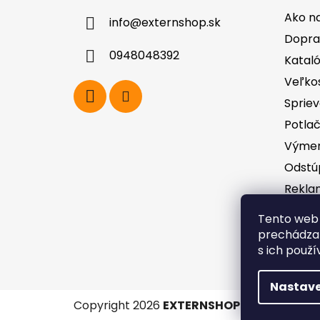
ä
Ako n
info
@
externshop.sk
t
Dopra
i
0948048392
Katal
e
Veľko
Spriev
Potla
Výmen
Odstú
Rekla
zodpo
Tento web 
GDPR
prechádzan
Obcho
s ich použí
Nastave
Copyright 2026
EXTERNSHOP.SK
. Všetky p