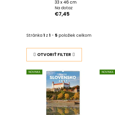
33 x 46 cm
Na dotaz
€7,45
Stránka
1
z
1
-
5
položiek celkom
OTVORIŤ FILTER
V
NOVINKA
NOVINKA
ý
p
i
s
p
r