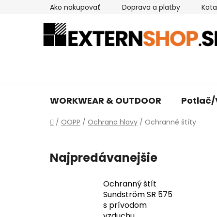
Prejsť
Ako nakupovať
Doprava a platby
Kata
na
obsah
WORKWEAR & OUTDOOR
Potlač/
Domov
/
OOPP
/
Ochrana hlavy
/
Ochranné štíty
Najpredávanejšie
Ochranný štít
Sundström SR 575
s prívodom
vzduchu