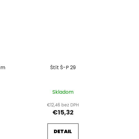
ém
Štít Š-P 29
Skladom
€12,46 bez DPH
€15,32
DETAIL