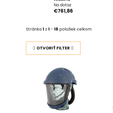
Na dotaz
€761,86
Stránka
1
z
1
-
18
položiek celkom
OTVORIŤ FILTER
V
ý
p
i
s
p
r
o