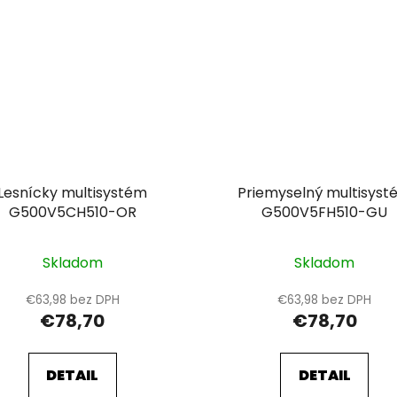
Lesnícky multisystém
Priemyselný multisyst
G500V5CH510-OR
G500V5FH510-GU
Skladom
Skladom
€63,98 bez DPH
€63,98 bez DPH
€78,70
€78,70
DETAIL
DETAIL