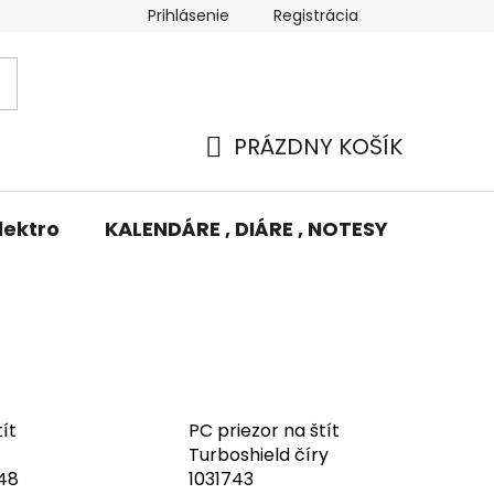
Prihlásenie
Registrácia
Potlač/Výšivka
Výmena tovaru
Odstúpenie od zm
PRÁZDNY KOŠÍK
NÁKUPNÝ
KOŠÍK
lektro
KALENDÁRE , DIÁRE , NOTESY
KUFRE
tít
PC priezor na štít
Turboshield číry
748
1031743