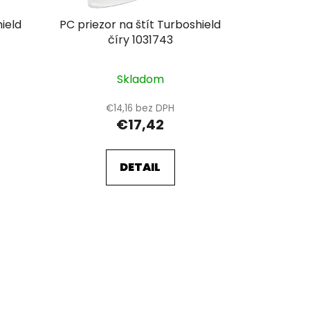
o
hield
PC priezor na štít Turboshield
v
číry 1031743
Skladom
€14,16 bez DPH
€17,42
DETAIL