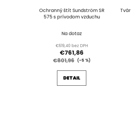
d
u
Ochranný štít Sundström SR
Tvár
k
575 s prívodom vzduchu
t
o
Na dotaz
v
€619,40 bez DPH
€761,86
€801,96
(–5 %)
DETAIL