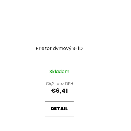
Priezor dymový S-1D
Skladom
€5,21 bez DPH
€6,41
DETAIL