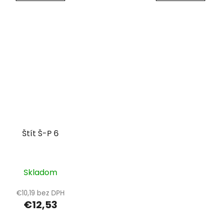
Štít Š-P 6
Skladom
€10,19 bez DPH
€12,53