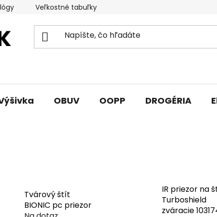
lógy
Veľkostné tabuľky
Sprievodca triedami obuvi
Výšivka
OBUV
OOPP
DROGÉRIA
E
IR priezor na š
Tvárový štít
Turboshield
BIONIC pc priezor
zváracie 1031
Na dotaz