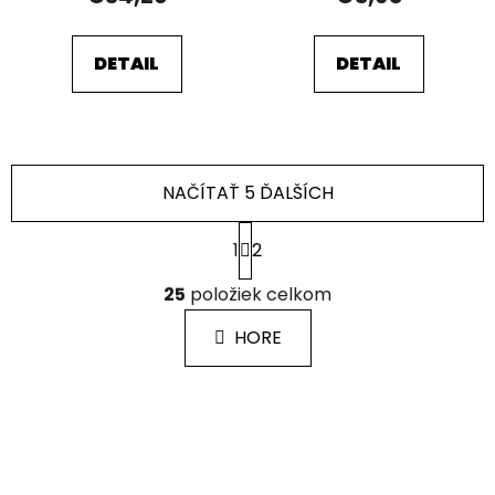
DETAIL
DETAIL
NAČÍTAŤ 5 ĎALŠÍCH
S
1
2
t
r
O
á
25
položiek celkom
v
n
l
k
HORE
á
o
d
v
a
a
c
n
i
i
e
e
p