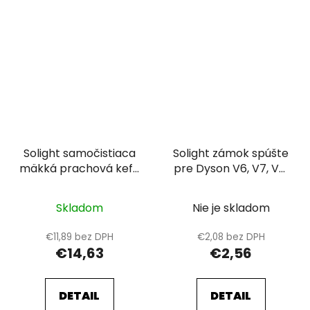
Solight samočistiaca
Solight zámok spúšte
mäkká prachová kefa
pre Dyson V6, V7, V8,
pre Dyson V7, V8, V10,
V10, V11 (červený)
V11, V15
Skladom
Nie je skladom
€11,89 bez DPH
€2,08 bez DPH
€14,63
€2,56
DETAIL
DETAIL