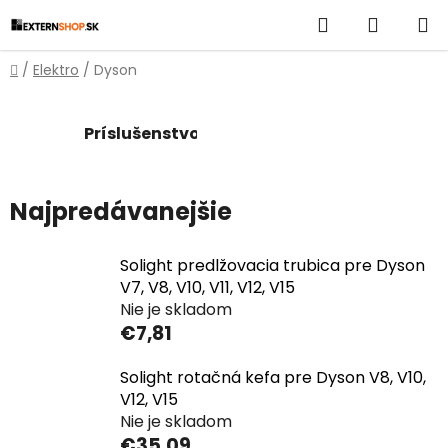
Prejsť
Hľadať
NÁKUP
na
obsah
KOŠÍK
Domov
/
Elektro
/
Dyson
Príslušenstvo
Najpredávanejšie
Solight predlžovacia trubica pre Dyson
V7, V8, V10, V11, V12, V15
Nie je skladom
€7,81
Solight rotačná kefa pre Dyson V8, V10,
V12, V15
Nie je skladom
€35,09