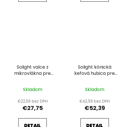
Solight valce z
Solight kónická
mikrovlákna pre
kefová hubica pre
Dyson Wash G1
Dyson V11, V15, Outsize
Skladom
Skladom
€22,56 bez DPH
€42,59 bez DPH
€27,75
€52,39
DETAIL
DETAIL