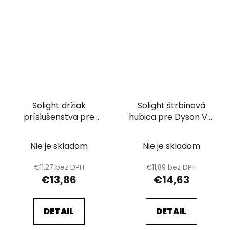
Solight držiak
Solight štrbinová
príslušenstva pre
hubica pre Dyson V7,
Dyson V7, V8, V10, V11,
V8, V10, V11, V12, V15
V12, V15 (2 ks)
Nie je skladom
Nie je skladom
€11,27 bez DPH
€11,89 bez DPH
€13,86
€14,63
DETAIL
DETAIL