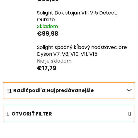
Solight Dok stojan V11, V15 Detect,
Outsize
Skladom
€99,98
Solight spodný kĺbový nadstavec pre
Dyson V7, V8, V10, V11, V15
Nie je skladom
€17,79
R
Radiť podľa:
Najpredávanejšie
a
d
e
OTVORIŤ FILTER
n
i
V
e