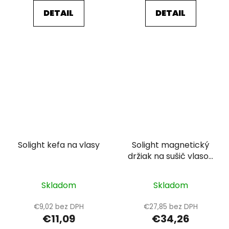
DETAIL
DETAIL
Solight kefa na vlasy
Solight magnetický
držiak na sušič vlasov
pre Dyson Supersonic
(čierny)
Skladom
Skladom
€9,02 bez DPH
€27,85 bez DPH
€11,09
€34,26