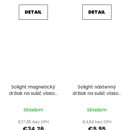
DETAIL
DETAIL
Solight magnetický
Solight nástenný
držiak na sušič vlasov
držiak na sušič vlasov
pre Dyson Supersonic
pre fén Dyson
(strieborný)
Supersonic
Skladom
Skladom
€27,85 bez DPH
€4,84 bez DPH
€34,26
€5,95