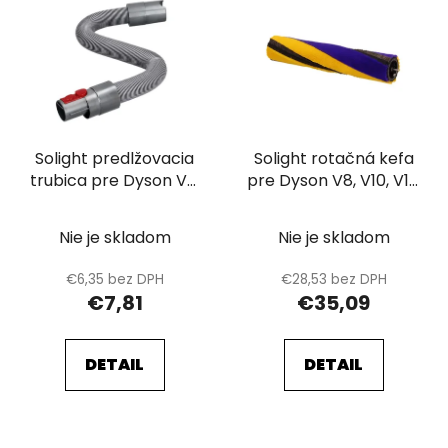
ý
p
p
r
i
o
s
d
p
u
r
k
Solight predlžovacia
Solight rotačná kefa
o
t
trubica pre Dyson V7,
pre Dyson V8, V10, V12,
d
o
V8, V10, V11, V12, V15
V15
u
v
k
Nie je skladom
Nie je skladom
t
€6,35 bez DPH
€28,53 bez DPH
o
€7,81
€35,09
v
DETAIL
DETAIL