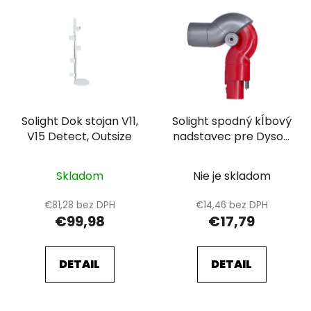
Solight Dok stojan V11,
Solight spodný kĺbový
V15 Detect, Outsize
nadstavec pre Dyson
V7, V8, V10, V11, V15
Skladom
Nie je skladom
€81,28 bez DPH
€14,46 bez DPH
€99,98
€17,79
DETAIL
DETAIL