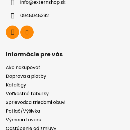
info
@
externshop.sk
t
i
0948048392
e
Informácie pre vás
Ako nakupovať
Doprava a platby
Katalógy
Veľkostné tabuľky
Sprievodca triedami obuvi
Potlač/Výšivka
Výmena tovaru
Odstúpenie od zmluvy