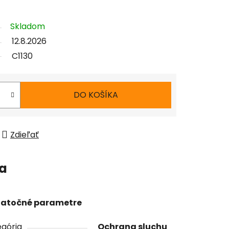
Skladom
12.8.2026
C1130
DO KOŠÍKA
Zdieľať
ia
atočné parametre
gória
Ochrana sluchu