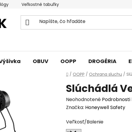
lógy
Veľkostné tabuľky
Sprievodca triedami obuvi
Výšivka
OBUV
OOPP
DROGÉRIA
E
Domov
/
OOPP
/
Ochrana sluchu
/
Sl
Slúchádlá Ve
Priemerné
Neohodnotené
Podrobnosti
hodnotenie
Značka:
Honeywell Safety
produktu
Veľkosť/Balenie
je
0,0