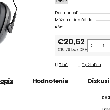
z
5
Dostupnosť
hviezdičiek.
Môžeme doručiť do:
Kód:
€20,62
€16,76 bez DPH
Jednotková cena:
Tlač
Opýtať sa
opis
Hodnotenie
Diskus
Dod
Kate