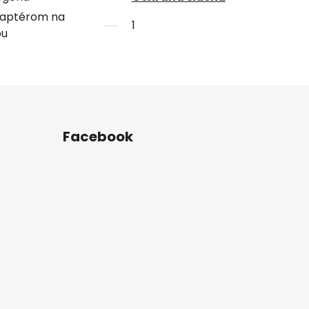
daptérom na
1
bu
Facebook