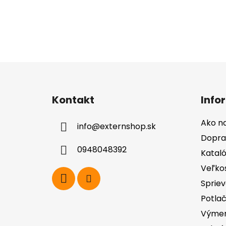
Z
á
Kontakt
Info
p
ä
Ako n
info
@
externshop.sk
t
Dopra
i
0948048392
Katal
e
Veľko
Spriev
Potla
Výmen