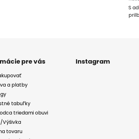
S a
pril
rmácie pre vás
Instagram
akupovať
va a platby
ógy
stné tabuľky
odca triedami obuvi
č/Výšivka
a tovaru