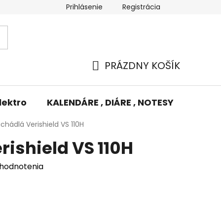
Prihlásenie
Registrácia
Potlač/Výšivka
Výmena tovaru
Odstúpenie od zm
PRÁZDNY KOŠÍK
NÁKUPNÝ
KOŠÍK
lektro
KALENDÁRE , DIÁRE , NOTESY
KUFRE
úchádlá Verishield VS 110H
rishield VS 110H
 hodnotenia