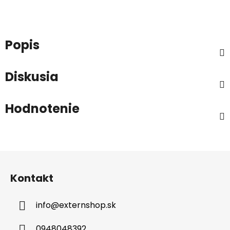
Popis
Diskusia
Hodnotenie
Z
á
Kontakt
p
ä
info
@
externshop.sk
t
i
0948048392