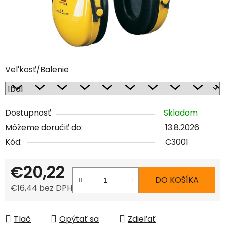
Veľkosť/Balenie
Dostupnosť
Skladom
Môžeme doručiť do:
13.8.2026
Kód:
C3001
€20,22
DO KOŠÍKA
€16,44 bez DPH
Jednotková cena:
Tlač
Opýtať sa
Zdieľať