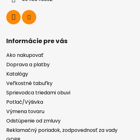
e
Informácie pre vás
Ako nakupovať
Doprava a platby
Katalógy
Veľkostné tabuľky
Sprievodca triedami obuvi
Potlač/Výšivka
Výmena tovaru
Odstúpenie od zmluvy
Reklamačný poriadok, zodpovednosť za vady
GDPR