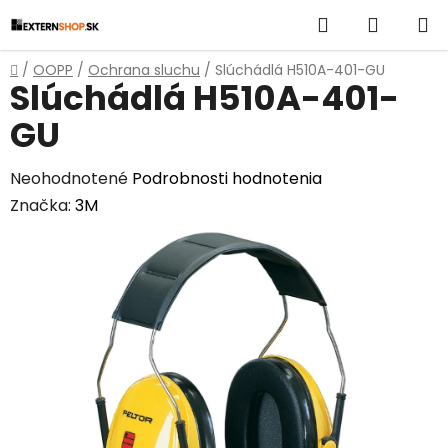
Prejsť
Hľadať
NÁKUP
na
obsah
KOŠÍK
Domov
/
OOPP
/
Ochrana sluchu
/
Slúchádlá H510A-401-GU
Slúchádlá H510A-401-
GU
Priemerné
Neohodnotené
Podrobnosti hodnotenia
hodnotenie
Značka:
3M
produktu
je
0,0
z
5
hviezdičiek.