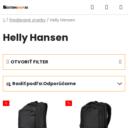
Prejsť
Hľadať
NÁKUP
na
obsah
KOŠÍK
Domov
/
Predávané značky
/
Helly Hansen
Helly Hansen
OTVORIŤ FILTER
R
Radiť podľa:
Odporúčame
a
d
V
e
%
%
ý
n
p
i
i
e