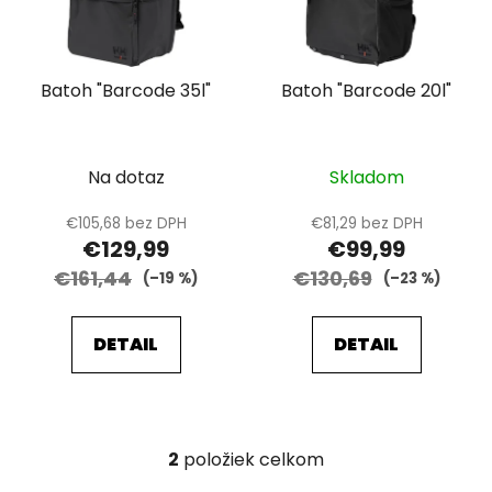
s
p
p
r
r
o
Batoh "Barcode 35l"
Batoh "Barcode 20l"
o
d
d
u
u
k
k
Na dotaz
Skladom
t
t
o
€105,68 bez DPH
€81,29 bez DPH
o
v
€129,99
€99,99
v
€161,44
€130,69
(–19 %)
(–23 %)
DETAIL
DETAIL
2
položiek celkom
O