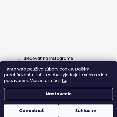
Sledovať na Instagrame
Tento web používa súbory cookie. Ďalším
Facebook
prechádzaním tohto webu vyjadrujete súhlas s ich
používaním. Viac informácií
tu
.
Nastavenie
Vytvoril Shoptet
Odmietnuť
Súhlasím
Copyright 2026
EXTERNSHOP.SK
. Všetky práva