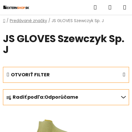
Prejsť
Hľadať
NÁKUP
na
obsah
KOŠÍK
Domov
/
Predávané značky
/
JS GLOVES Szewczyk Sp. J
JS GLOVES Szewczyk Sp.
J
OTVORIŤ FILTER
R
Radiť podľa:
Odporúčame
a
d
V
e
ý
n
p
i