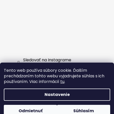
Sledovať na Instagrame
Tento web používa súbory cookie. Ďalším
Facebook
prechádzaním tohto webu vyjadrujete súhlas s ich
používaním. Viac informácií
tu
.
Nastavenie
Vytvoril Shoptet
Odmietnuť
Súhlasím
Copyright 2026
EXTERNSHOP.SK
. Všetky práva