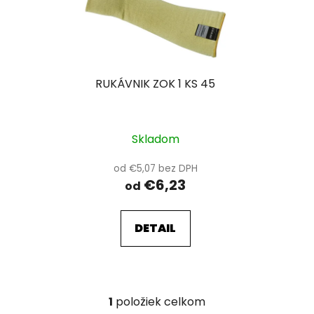
i
e
s
p
p
r
r
o
RUKÁVNIK ZOK 1 KS 45
o
d
d
u
u
k
k
Skladom
t
t
o
od €5,07 bez DPH
o
v
€6,23
od
v
DETAIL
1
položiek celkom
O