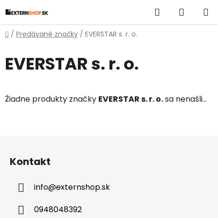
Prejsť
Hľadať
NÁKUP
na
obsah
KOŠÍK
Domov
/
Predávané značky
/
EVERSTAR s. r. o.
EVERSTAR s. r. o.
Žiadne produkty značky
EVERSTAR s. r. o.
sa nenašli...
Z
á
Kontakt
p
ä
info
@
externshop.sk
t
i
0948048392
e