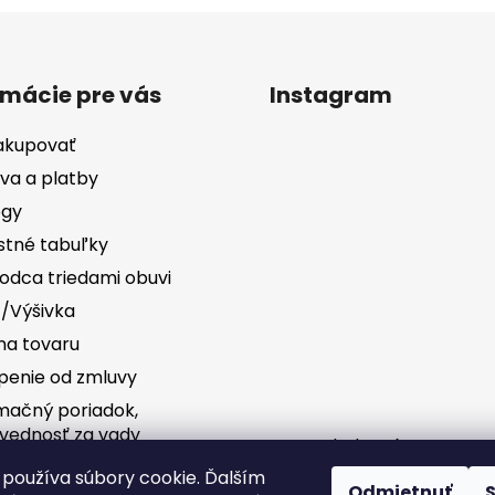
rmácie pre vás
Instagram
akupovať
va a platby
ógy
stné tabuľky
odca triedami obuvi
č/Výšivka
a tovaru
penie od zmluvy
mačný poriadok,
vednosť za vady
Sledovať na Instag
používa súbory cookie. Ďalším
Odmietnuť