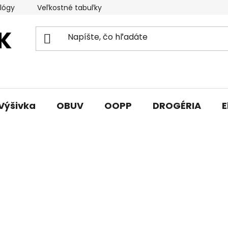
lógy
Veľkostné tabuľky
Sprievodca triedami obuvi
Výšivka
OBUV
OOPP
DROGÉRIA
E