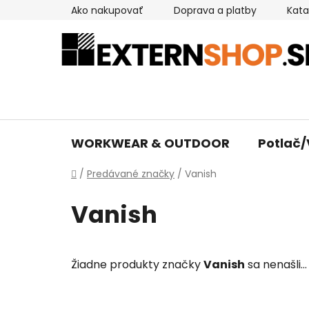
Prejsť
Ako nakupovať
Doprava a platby
Kata
na
obsah
WORKWEAR & OUTDOOR
Potlač/
Domov
/
Predávané značky
/
Vanish
Vanish
Žiadne produkty značky
Vanish
sa nenašli...