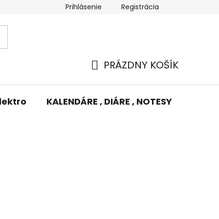
Prihlásenie
Registrácia
Potlač/Výšivka
Výmena tovaru
Odstúpenie od zm
PRÁZDNY KOŠÍK
NÁKUPNÝ
KOŠÍK
lektro
KALENDÁRE , DIÁRE , NOTESY
KUFRE