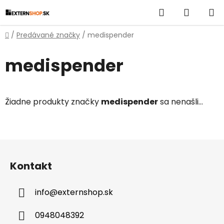
Prejsť
Hľadať
NÁKUP
na
obsah
KOŠÍK
Domov
/
Predávané značky
/
medispender
medispender
Žiadne produkty značky
medispender
sa nenašli...
Z
á
Kontakt
p
ä
info
@
externshop.sk
t
i
0948048392
e