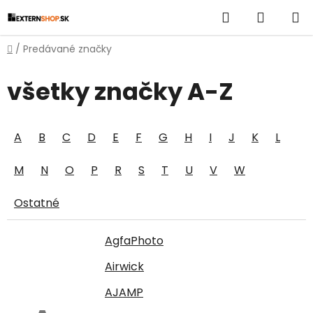
Prejsť
Hľadať
NÁKUP
na
obsah
KOŠÍK
Domov
/
Predávané značky
všetky značky A-Z
A
B
C
D
E
F
G
H
I
J
K
L
M
N
O
P
R
S
T
U
V
W
Ostatné
AgfaPhoto
Airwick
AJAMP