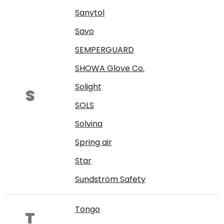
Sanytol
Savo
SEMPERGUARD
SHOWA Glove Co.
Solight
S
SOLS
Solvina
Spring air
Star
Sundström Safety
Tongo
T