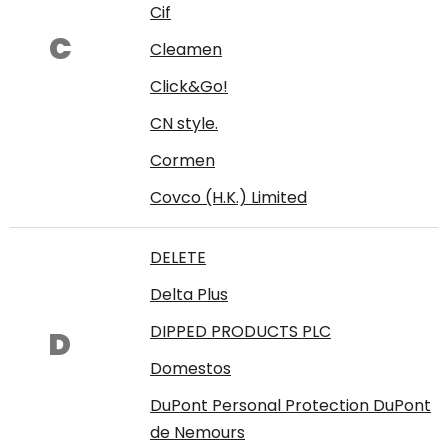
Cif
C
Cleamen
Click&Go!
CN style.
Cormen
Covco (H.K.) Limited
DELETE
Delta Plus
DIPPED PRODUCTS PLC
D
Domestos
DuPont Personal Protection DuPont
de Nemours