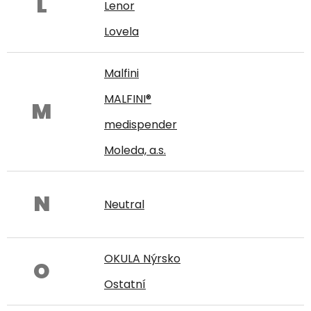
L
Lenor
Lovela
Malfini
MALFINI®
M
medispender
Moleda, a.s.
N
Neutral
OKULA Nýrsko
O
Ostatní