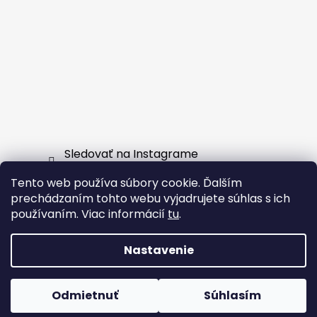
Sledovať na Instagrame
Tento web používa súbory cookie. Ďalším
Facebook
prechádzaním tohto webu vyjadrujete súhlas s ich
používaním. Viac informácií
tu
.
Nastavenie
Vytvoril Shoptet
Odmietnuť
Súhlasím
Copyright 2026
EXTERNSHOP.SK
. Všetky práva
vyhradené.