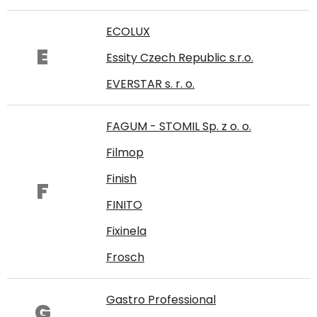
ECOLUX
E
Essity Czech Republic s.r.o.
EVERSTAR s. r. o.
FAGUM - STOMIL Sp. z o. o.
Filmop
Finish
F
FINITO
Fixinela
Frosch
Gastro Professional
G