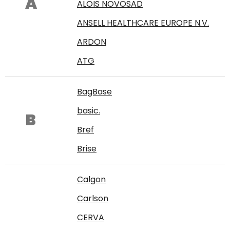
A
ALOIS NOVOSAD
ANSELL HEALTHCARE EUROPE N.V.
ARDON
ATG
BagBase
basic.
B
Bref
Brise
Calgon
Carlson
CERVA