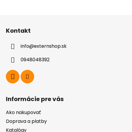
Z
á
Kontakt
p
ä
info
@
externshop.sk
t
i
0948048392
e
Informácie pre vás
Ako nakupovať
Doprava a platby
Katalógy