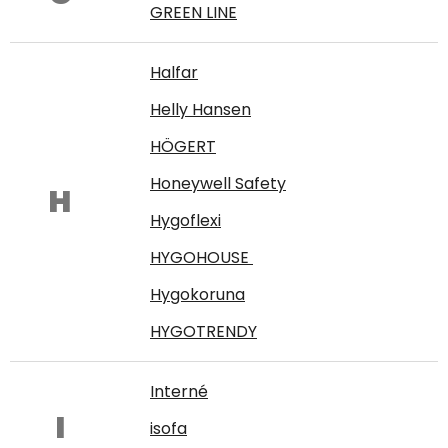
GREEN LINE
Halfar
Helly Hansen
HÖGERT
Honeywell Safety
H
Hygoflexi
HYGOHOUSE
Hygokoruna
HYGOTRENDY
Interné
I
isofa