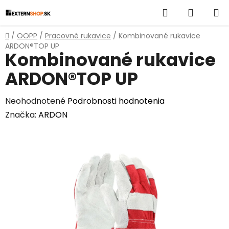
Prejsť
Hľadať
NÁKUP
na
obsah
KOŠÍK
Domov
/
OOPP
/
Pracovné rukavice
/
Kombinované rukavice
ARDON®TOP UP
Kombinované rukavice
ARDON®TOP UP
Priemerné
Neohodnotené
Podrobnosti hodnotenia
hodnotenie
Značka:
ARDON
produktu
je
0,0
z
5
hviezdičiek.