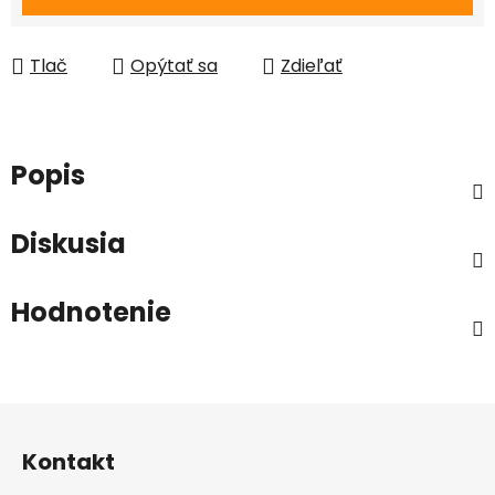
Tlač
Opýtať sa
Zdieľať
Popis
Diskusia
Hodnotenie
Z
á
Kontakt
p