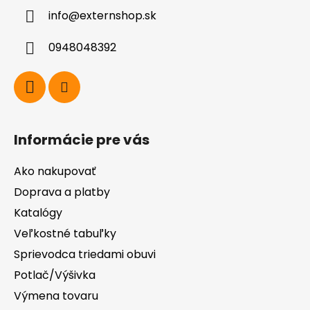
ä
info
@
externshop.sk
t
i
0948048392
e
Informácie pre vás
Ako nakupovať
Doprava a platby
Katalógy
Veľkostné tabuľky
Sprievodca triedami obuvi
Potlač/Výšivka
Výmena tovaru