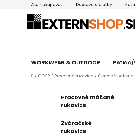
Prejsť
Ako nakupovať
Doprava a platby
Kata
na
obsah
WORKWEAR & OUTDOOR
Potlač/
Domov
/
OOPP
/
Pracovné rukavice
/
Červené odtiene
Pracovné máčané
rukavice
Zváračské
rukavice