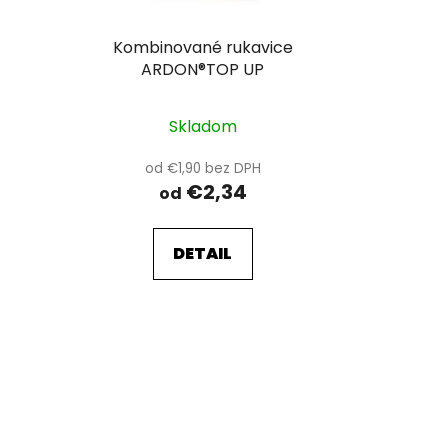
Kombinované rukavice
ARDON®TOP UP
Skladom
od €1,90 bez DPH
€2,34
od
DETAIL