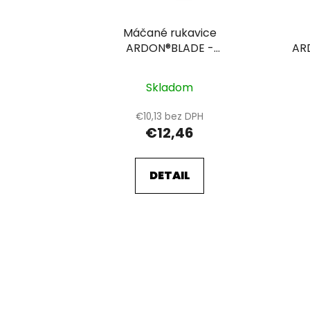
d
u
Máčané rukavice
k
ARDON®BLADE -
AR
maloobchodné balenie 12
pr
t
párov 10
o
Skladom
v
€10,13 bez DPH
€12,46
DETAIL