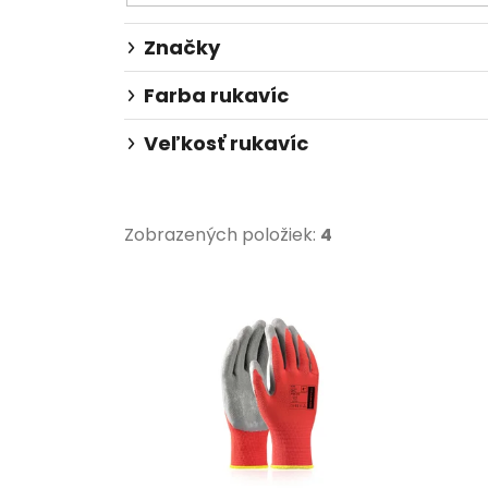
Značky
Farba rukavíc
Veľkosť rukavíc
Zobrazených položiek:
4
V
ý
p
i
s
p
r
o