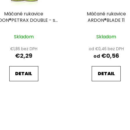
Máčané rukavice
Máčané rukavice
DON®PETRAX DOUBLE - s
ARDON®BLADE 11
edajnou etiketou 11-SPE
Skladom
Skladom
€1,86 bez DPH
od €0,46 bez DPH
€2,29
€0,56
od
DETAIL
DETAIL
O
v
l
á
d
a