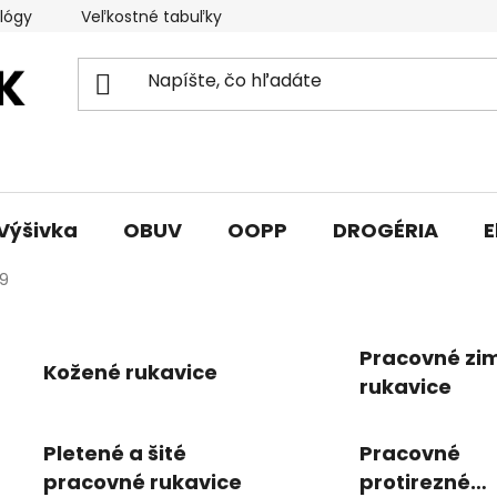
lógy
Veľkostné tabuľky
Sprievodca triedami obuvi
Výšivka
OBUV
OOPP
DROGÉRIA
E
 9
Pracovné zi
Kožené rukavice
rukavice
Pletené a šité
Pracovné
pracovné rukavice
protirezné