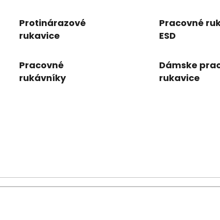
rukavice
Protinárazové
Pracovné ru
rukavice
ESD
Pracovné
Dámske pra
rukávníky
rukavice