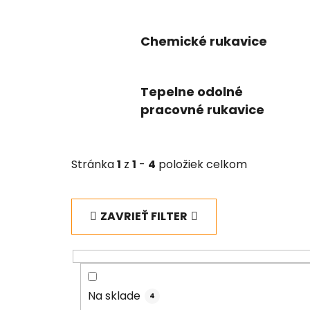
Chemické rukavice
Tepelne odolné
pracovné rukavice
Stránka
1
z
1
-
4
položiek celkom
ZAVRIEŤ FILTER
Na sklade
4