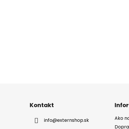
Z
á
Kontakt
Info
p
ä
Ako n
info
@
externshop.sk
t
Dopra