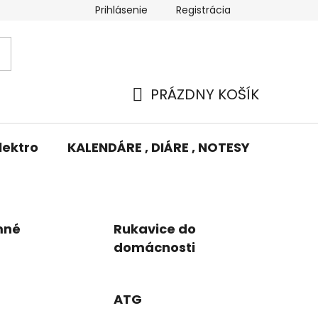
Prihlásenie
Registrácia
Potlač/Výšivka
Výmena tovaru
Odstúpenie od zm
PRÁZDNY KOŠÍK
NÁKUPNÝ
KOŠÍK
lektro
KALENDÁRE , DIÁRE , NOTESY
KUFRE
mné
Rukavice do
domácnosti
ATG