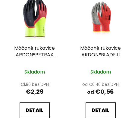
ý
p
i
s
p
r
Máčané rukavice
Máčané rukavice
o
ARDON®PETRAX
ARDON®BLADE 11
d
DOUBLE - s predajnou
u
etiketou 11-SPE
k
Skladom
Skladom
t
€1,86 bez DPH
od €0,46 bez DPH
o
€2,29
€0,56
od
v
DETAIL
DETAIL