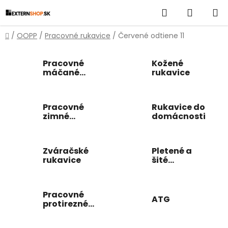
Prejsť
Hľadať
NÁKUP
na
obsah
KOŠÍK
Domov
/
OOPP
/
Pracovné rukavice
/
Červené odtiene 11
Pracovné
Kožené
máčané
rukavice
rukavice
Pracovné
Rukavice do
zimné
domácnosti
rukavice
Zváračské
Pletené a
rukavice
šité
pracovné
rukavice
Pracovné
ATG
protirezné
rukavice