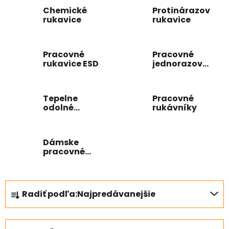
Chemické
Protinárazové
rukavice
rukavice
Pracovné
Pracovné
rukavice ESD
jednorazové
rukavice
Tepelne
Pracovné
odolné
rukávníky
pracovné
rukavice
Dámske
pracovné
rukavice
R
Radiť podľa:
Najpredávanejšie
a
d
e