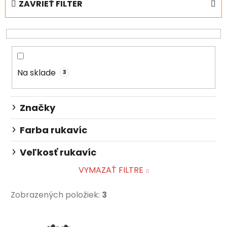
ZAVRIEŤ FILTER
n
i
e
p
r
Na sklade
o
3
d
u
Značky
k
t
Farba rukavíc
o
Veľkosť rukavíc
v
VYMAZAŤ FILTRE
Zobrazených položiek:
3
V