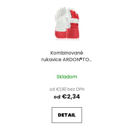
Kombinované
rukavice ARDON®TOP
UP
Skladom
od €1,90 bez DPH
€2,34
od
DETAIL