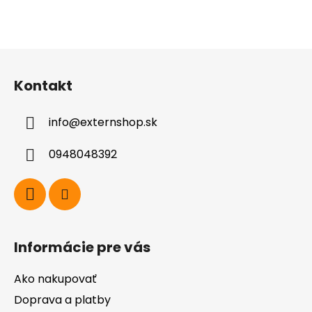
Z
á
Kontakt
p
ä
info
@
externshop.sk
t
i
0948048392
e
Informácie pre vás
Ako nakupovať
Doprava a platby