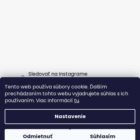
Sledovať na Instagrame
Tento web používa súbory cookie. Ďalším
Facebook
prechádzaním tohto webu vyjadrujete súhlas s ich
používaním. Viac informácií
tu
.
Nastavenie
Vytvoril Shoptet
Odmietnuť
Súhlasím
Copyright 2026
EXTERNSHOP.SK
. Všetky práva