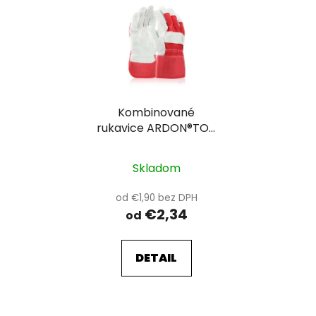
ý
p
i
s
p
r
Kombinované
o
rukavice ARDON®TOP
d
UP
u
k
Skladom
t
od €1,90 bez DPH
o
€2,34
od
v
DETAIL