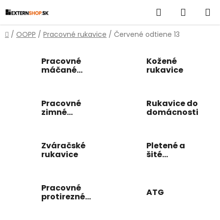
Prejsť
Hľadať
NÁKUP
na
obsah
KOŠÍK
Domov
/
OOPP
/
Pracovné rukavice
/
Červené odtiene 13
Pracovné
Kožené
máčané
rukavice
rukavice
Pracovné
Rukavice do
zimné
domácnosti
rukavice
Zváračské
Pletené a
rukavice
šité
pracovné
rukavice
Pracovné
ATG
protirezné
rukavice