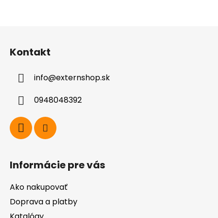
Z
á
Kontakt
p
ä
info
@
externshop.sk
t
i
0948048392
e
Informácie pre vás
Ako nakupovať
Doprava a platby
Katalógy