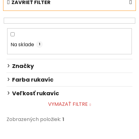
ZAVRIEŤ FILTER
n
i
e
p
r
Na sklade
o
1
d
u
Značky
k
t
Farba rukavíc
o
Veľkosť rukavíc
v
VYMAZAŤ FILTRE
Zobrazených položiek:
1
V