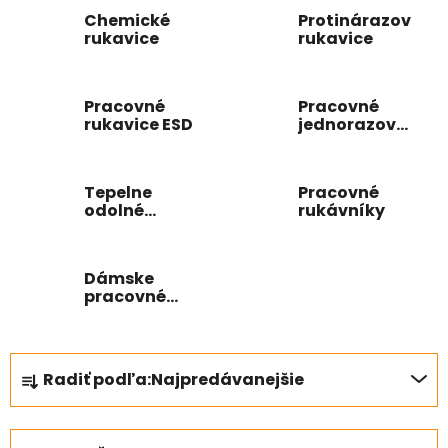
Chemické
Protinárazové
rukavice
rukavice
Pracovné
Pracovné
rukavice ESD
jednorazové
rukavice
Tepelne
Pracovné
odolné
rukávníky
pracovné
rukavice
Dámske
pracovné
rukavice
R
Radiť podľa:
Najpredávanejšie
a
d
e