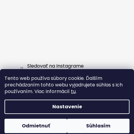
Sledovať na Instagrame
Tento web používa súbory cookie. Ďalším
Facebook
prechádzaním tohto webu vyjadrujete súhlas s ich
používaním. Viac informácií
tu
.
Nastavenie
Vytvoril Shoptet
Odmietnuť
Súhlasím
Copyright 2026
EXTERNSHOP.SK
. Všetky práva
vyhradené.