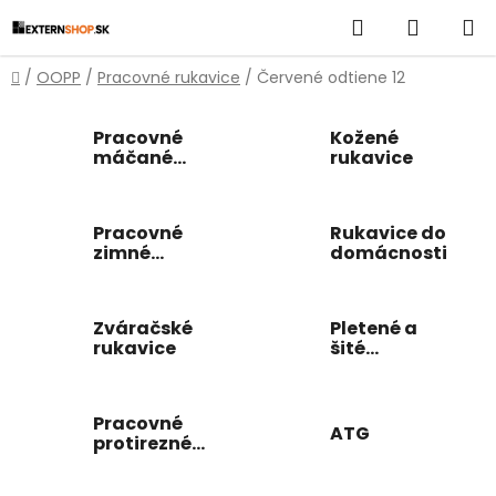
Prejsť
Hľadať
NÁKUP
na
obsah
KOŠÍK
Domov
/
OOPP
/
Pracovné rukavice
/
Červené odtiene 12
Pracovné
Kožené
máčané
rukavice
rukavice
Pracovné
Rukavice do
zimné
domácnosti
rukavice
Zváračské
Pletené a
rukavice
šité
pracovné
rukavice
Pracovné
ATG
protirezné
rukavice