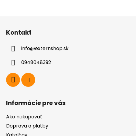
Z
á
Kontakt
p
ä
info
@
externshop.sk
t
i
0948048392
e
Informácie pre vás
Ako nakupovať
Doprava a platby
Katalógy