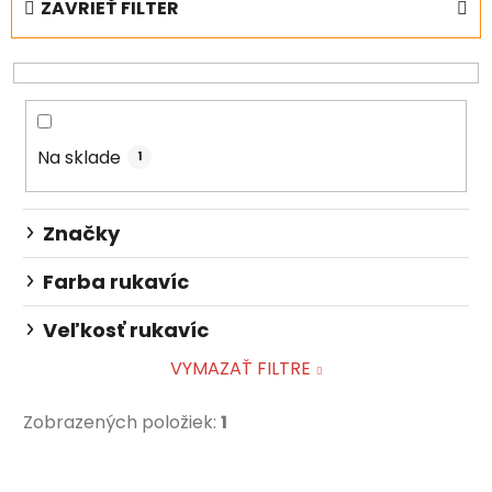
ZAVRIEŤ FILTER
n
i
e
p
r
Na sklade
o
1
d
u
Značky
k
t
Farba rukavíc
o
Veľkosť rukavíc
v
VYMAZAŤ FILTRE
Zobrazených položiek:
1
V