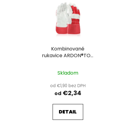
ý
p
i
s
p
r
Kombinované
o
rukavice ARDON®TOP
d
UP
u
k
Skladom
t
od €1,90 bez DPH
o
€2,34
od
v
DETAIL