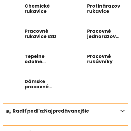
Chemické
Protinárazové
rukavice
rukavice
Pracovné
Pracovné
rukavice ESD
jednorazové
rukavice
Tepelne
Pracovné
odolné
rukávníky
pracovné
rukavice
Dámske
pracovné
rukavice
R
Radiť podľa:
Najpredávanejšie
a
d
e