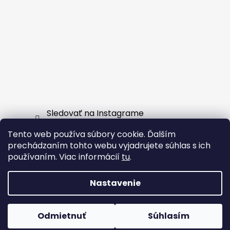
Sledovať na Instagrame
Tento web používa súbory cookie. Ďalším
Facebook
prechádzaním tohto webu vyjadrujete súhlas s ich
používaním. Viac informácií
tu
.
Nastavenie
Vytvoril Shoptet
Odmietnuť
Súhlasím
Copyright 2026
EXTERNSHOP.SK
. Všetky práva
vyhradené.