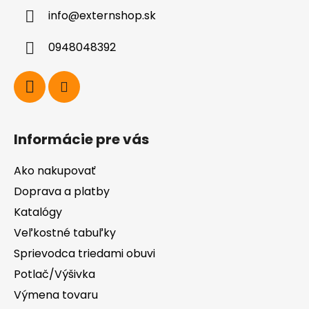
ä
info
@
externshop.sk
t
i
0948048392
e
Informácie pre vás
Ako nakupovať
Doprava a platby
Katalógy
Veľkostné tabuľky
Sprievodca triedami obuvi
Potlač/Výšivka
Výmena tovaru