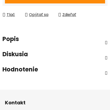
Tlač
Opýtať sa
Zdieľať
Popis
Diskusia
Hodnotenie
Z
á
Kontakt
p