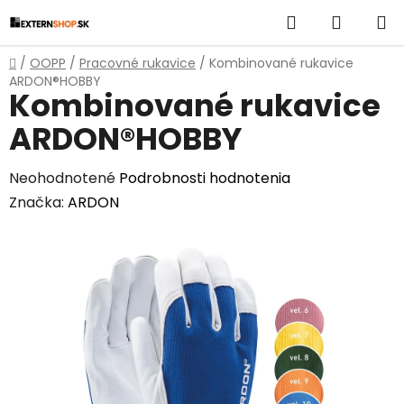
Prejsť
Hľadať
NÁKUP
na
obsah
KOŠÍK
Domov
/
OOPP
/
Pracovné rukavice
/
Kombinované rukavice
ARDON®HOBBY
Kombinované rukavice
ARDON®HOBBY
Priemerné
Neohodnotené
Podrobnosti hodnotenia
hodnotenie
Značka:
ARDON
produktu
je
0,0
z
5
hviezdičiek.