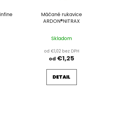
nfine
Máčané rukavice
ARDON®NITRAX
Skladom
od €1,02 bez DPH
€1,25
od
DETAIL