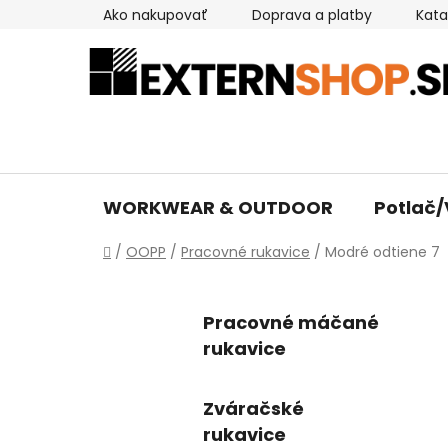
Prejsť
Ako nakupovať
Doprava a platby
Kata
na
obsah
WORKWEAR & OUTDOOR
Potlač/
Domov
/
OOPP
/
Pracovné rukavice
/
Modré odtiene 7
Pracovné máčané
rukavice
Zváračské
rukavice