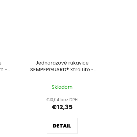
e
Jednorazové rukavice
t -
SEMPERGUARD® Xtra Lite -
nepudrované 10
Skladom
€10,04 bez DPH
€12,35
DETAIL