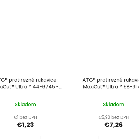
G® protirezné rukavice
ATG® protirezné rukav
iCut® Ultra™ 44-6745 -
MaxiCut® Ultra™ 58-917
DOPREDAJ 07
Skladom
Skladom
€1 bez DPH
€5,90 bez DPH
€1,23
€7,26