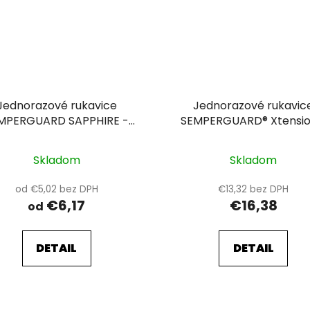
Jednorazové rukavice
Jednorazové rukavic
MPERGUARD SAPPHIRE -
SEMPERGUARD® Xtensio
nepudrované 10
nepudrované 10
Skladom
Skladom
od €5,02 bez DPH
€13,32 bez DPH
€6,17
€16,38
od
DETAIL
DETAIL