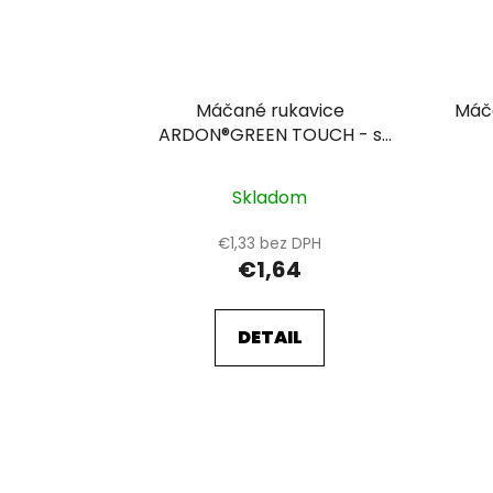
Máčané rukavice
Máč
ARDON®GREEN TOUCH - s
predajnou etiketou 11-SPE
Skladom
€1,33 bez DPH
€1,64
DETAIL