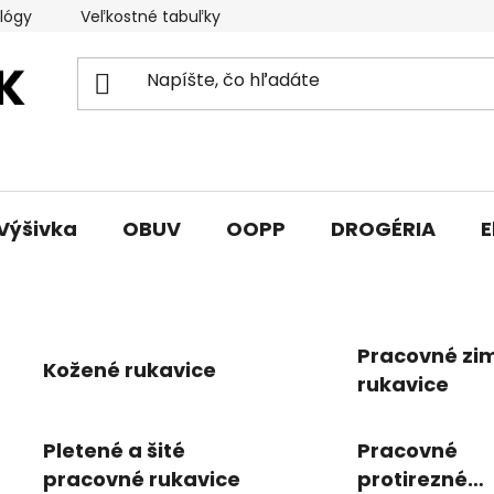
lógy
Veľkostné tabuľky
Sprievodca triedami obuvi
Výšivka
OBUV
OOPP
DROGÉRIA
E
Pracovné zi
Kožené rukavice
rukavice
Pletené a šité
Pracovné
pracovné rukavice
protirezné