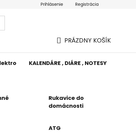
Prihlásenie
Registrácia
Potlač/Výšivka
Výmena tovaru
Odstúpenie od zm
PRÁZDNY KOŠÍK
NÁKUPNÝ
KOŠÍK
lektro
KALENDÁRE , DIÁRE , NOTESY
KUFRE
mné
Rukavice do
domácnosti
ATG