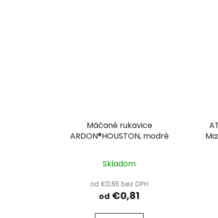
Máčané rukavice
AT
ARDON®HOUSTON, modré
Max
Skladom
od €0,66 bez DPH
€0,81
od