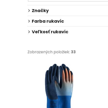
Značky
Farba rukavíc
Veľkosť rukavíc
Zobrazených položiek:
33
V
ý
p
i
s
p
r
o