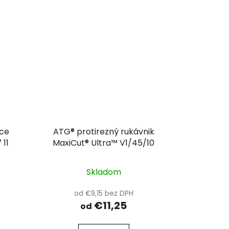
ice
ATG® protirezný rukávnik
 11
MaxiCut® Ultra™ V1/45/10
Skladom
od €9,15 bez DPH
€11,25
od