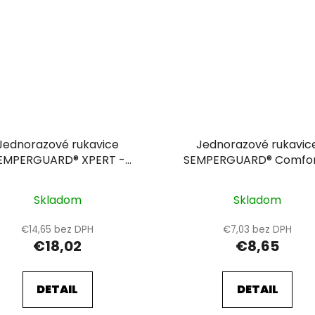
Jednorazové rukavice
Jednorazové rukavic
EMPERGUARD® XPERT -
SEMPERGUARD® Comfor
nepudrované 10
nepudrované 10
Skladom
Skladom
€14,65 bez DPH
€7,03 bez DPH
€18,02
€8,65
DETAIL
DETAIL