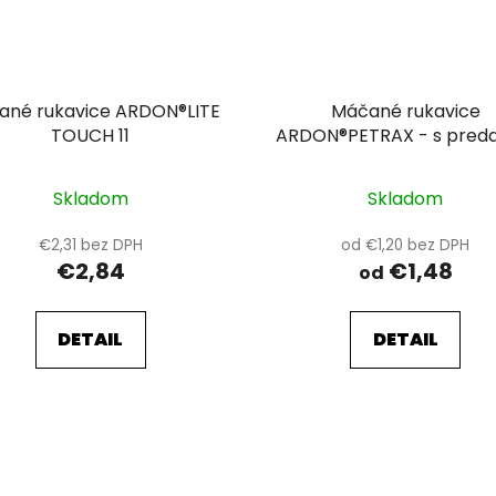
ané rukavice ARDON®LITE
Máčané rukavice
TOUCH 11
ARDON®PETRAX - s predajnou
etiketou 12-SPE
Skladom
Skladom
€2,31 bez DPH
od €1,20 bez DPH
€2,84
€1,48
od
DETAIL
DETAIL