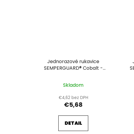
Jednorazové rukavice
SEMPERGUARD® Cobalt -
S
nepudrované 10
Skladom
€4,62 bez DPH
€5,68
DETAIL