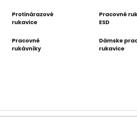
rukavice
Protinárazové
Pracovné ru
rukavice
ESD
Pracovné
Dámske pra
rukávníky
rukavice