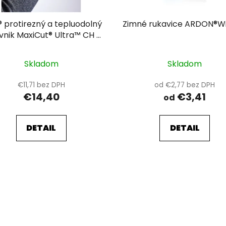
 protirezný a tepluodolný
Zimné rukavice ARDON®Wi
vnik MaxiCut® Ultra™ CH -
jeden pár
Skladom
Skladom
€11,71 bez DPH
od €2,77 bez DPH
€14,40
€3,41
od
DETAIL
DETAIL