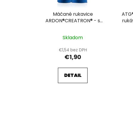
d
u
Máčané rukavice
ATG®
k
ARDON®CREATRON® - s
ruká
predajnou etiketou modrá
t
o
Skladom
v
€1,54 bez DPH
€1,90
DETAIL