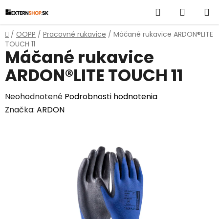
Prejsť
Hľadať
NÁKUP
na
obsah
KOŠÍK
Domov
/
OOPP
/
Pracovné rukavice
/
Máčané rukavice ARDON®LITE
TOUCH 11
Máčané rukavice
ARDON®LITE TOUCH 11
Priemerné
Neohodnotené
Podrobnosti hodnotenia
hodnotenie
Značka:
ARDON
produktu
je
0,0
z
5
hviezdičiek.