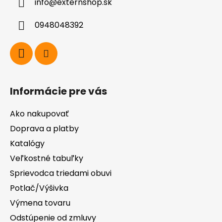
info
@
externshop.sk
t
i
0948048392
e
Informácie pre vás
Ako nakupovať
Doprava a platby
Katalógy
Veľkostné tabuľky
Sprievodca triedami obuvi
Potlač/Výšivka
Výmena tovaru
Odstúpenie od zmluvy