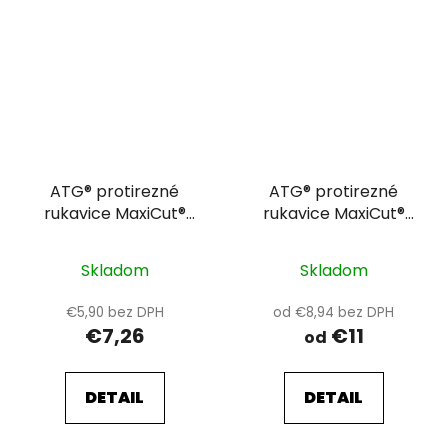
ATG® protirezné
ATG® protirezné
rukavice MaxiCut®
rukavice MaxiCut®
Ultra™ 58-917 11
Ultra™ 44-3745 V1/11
Skladom
Skladom
€5,90 bez DPH
od €8,94 bez DPH
€7,26
€11
od
DETAIL
DETAIL