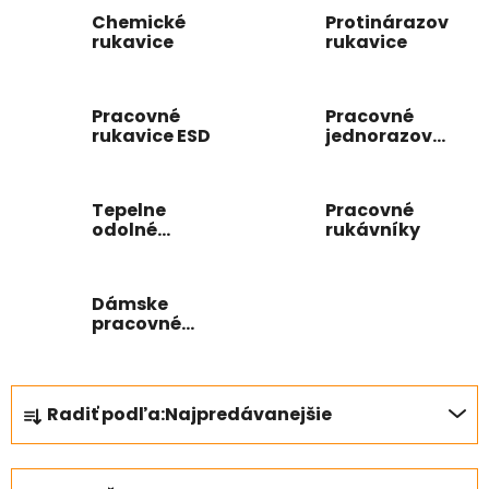
Chemické
Protinárazové
rukavice
rukavice
Pracovné
Pracovné
rukavice ESD
jednorazové
rukavice
Tepelne
Pracovné
odolné
rukávníky
pracovné
rukavice
Dámske
pracovné
rukavice
R
Radiť podľa:
Najpredávanejšie
a
d
e