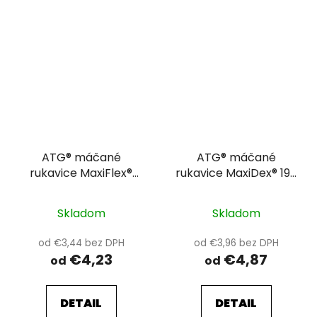
ATG® máčané
ATG® máčané
rukavice MaxiFlex®
rukavice MaxiDex® 19-
Elite™ 34-274
007 11
Skladom
Skladom
od €3,44 bez DPH
od €3,96 bez DPH
€4,23
€4,87
od
od
DETAIL
DETAIL