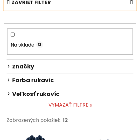
ZAVRIEŤ FILTER
n
i
e
p
r
Na sklade
o
12
d
u
Značky
k
t
Farba rukavíc
o
Veľkosť rukavíc
v
VYMAZAŤ FILTRE
Zobrazených položiek:
12
V