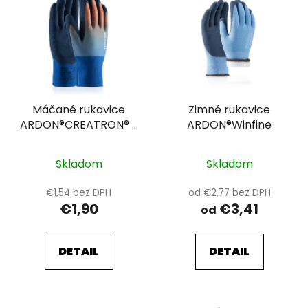
ý
p
i
s
p
r
Máčané rukavice
Zimné rukavice
o
ARDON®CREATRON® -
ARDON®Winfine
d
s predajnou etiketou
u
modrá
k
Skladom
Skladom
t
€1,54 bez DPH
od €2,77 bez DPH
o
€1,90
€3,41
od
v
DETAIL
DETAIL