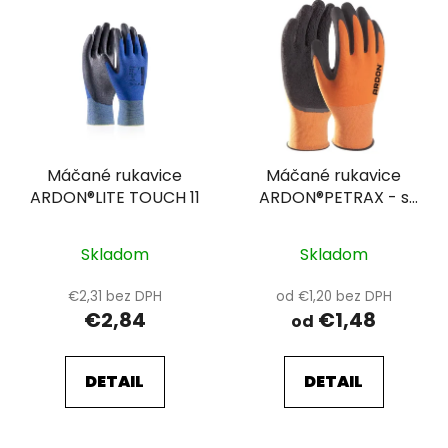
Máčané rukavice
Máčané rukavice
ARDON®LITE TOUCH 11
ARDON®PETRAX - s
predajnou etiketou
12-SPE
Skladom
Skladom
€2,31 bez DPH
od €1,20 bez DPH
€2,84
€1,48
od
DETAIL
DETAIL