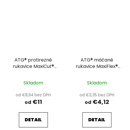
ATG® protirezné
ATG® máčané
rukavice MaxiCut®
rukavice MaxiFlex®
Ultra™ 52-3745 AD-
Elite™ 34-244 11
APT®
Skladom
Skladom
od €8,94 bez DPH
od €3,35 bez DPH
€11
€4,12
od
od
DETAIL
DETAIL