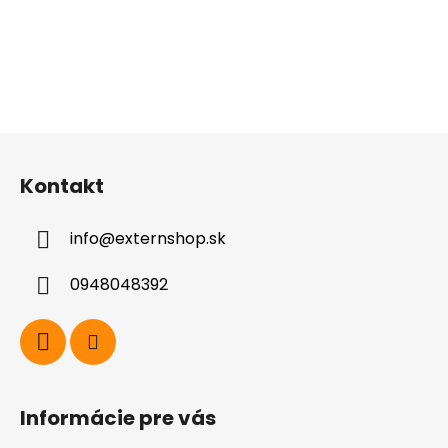
Z
á
Kontakt
p
ä
info
@
externshop.sk
t
i
0948048392
e
Informácie pre vás