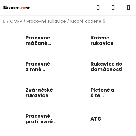
Prejsť
Hľadať
NÁKUP
na
obsah
KOŠÍK
Domov
/
OOPP
/
Pracovné rukavice
/
Modré odtiene 6
Pracovné
Kožené
máčané
rukavice
rukavice
Pracovné
Rukavice do
zimné
domácnosti
rukavice
Zváračské
Pletené a
rukavice
šité
pracovné
rukavice
Pracovné
ATG
protirezné
rukavice