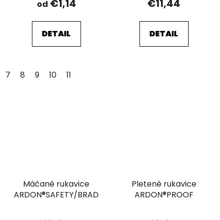
€1,14
€11,44
od
DETAIL
DETAIL
7
8
9
10
11
Máčané rukavice
Pletené rukavice
ARDON®SAFETY/BRAD
ARDON®PROOF