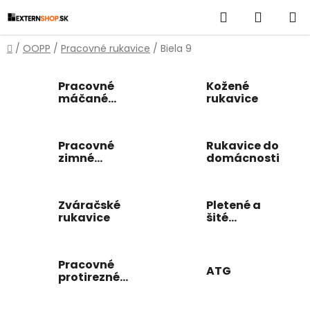
Prejsť
Hľadať
NÁKUP
na
obsah
KOŠÍK
Domov
/
OOPP
/
Pracovné rukavice
/
Biela 9
Pracovné
Kožené
máčané
rukavice
rukavice
Pracovné
Rukavice do
zimné
domácnosti
rukavice
Zváračské
Pletené a
rukavice
šité
pracovné
rukavice
Pracovné
ATG
protirezné
rukavice