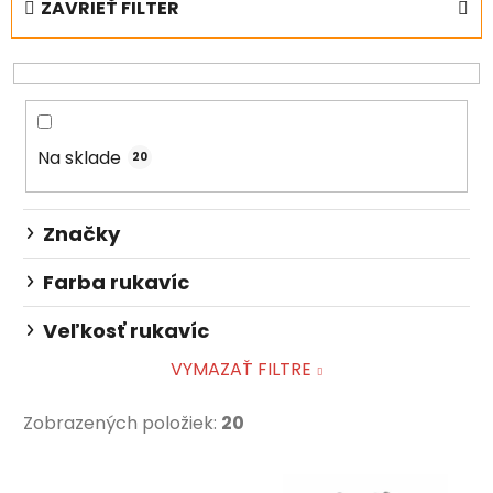
ZAVRIEŤ FILTER
n
i
e
p
r
Na sklade
o
20
d
u
Značky
k
t
Farba rukavíc
o
Veľkosť rukavíc
v
VYMAZAŤ FILTRE
Zobrazených položiek:
20
V