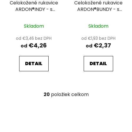
Celokožené rukavice
Celokožené rukavice
ARDON®INDY - s
ARDON®BUNDY - s
predajnou etiketou
predajnou etiketou
Skladom
Skladom
od €3,46 bez DPH
od €1,93 bez DPH
€4,26
€2,37
od
od
DETAIL
DETAIL
20
položiek celkom
O
v
l
á
d
a