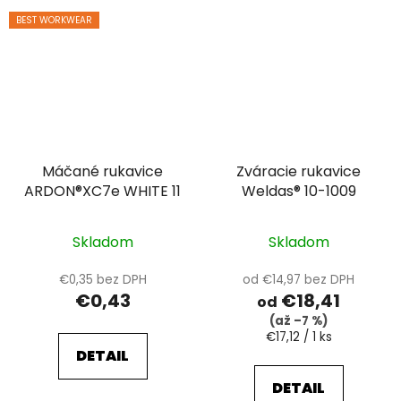
BEST WORKWEAR
Máčané rukavice
Zváracie rukavice
ARDON®XC7e WHITE 11
Weldas® 10-1009
Skladom
Skladom
€0,35 bez DPH
od €14,97 bez DPH
€0,43
€18,41
od
(až –7 %)
Jednotková
€17,12 / 1 ks
cena:
DETAIL
DETAIL