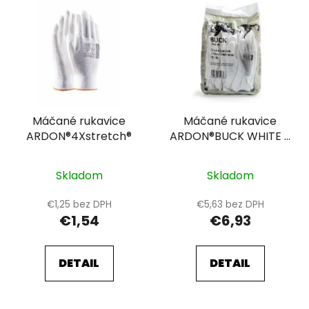
Máčané rukavice
Máčané rukavice
ARDON®4Xstretch®
ARDON®BUCK WHITE -
maloobchodné
balenie - 12 párov 11
Skladom
Skladom
€1,25 bez DPH
€5,63 bez DPH
€1,54
€6,93
DETAIL
DETAIL