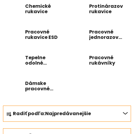
Chemické
Protinárazové
rukavice
rukavice
Pracovné
Pracovné
rukavice ESD
jednorazové
rukavice
Tepelne
Pracovné
odolné
rukávníky
pracovné
rukavice
Dámske
pracovné
rukavice
R
Radiť podľa:
Najpredávanejšie
a
d
e