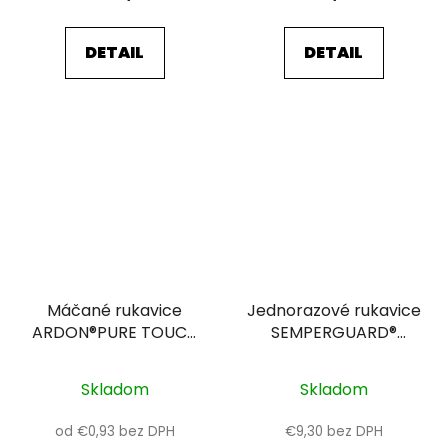
DETAIL
DETAIL
Máčané rukavice
Jednorazové rukavice
ARDON®PURE TOUCH
SEMPERGUARD®
WHITE 11
LATEX IC -
nepudrované 10
Skladom
Skladom
od €0,93 bez DPH
€9,30 bez DPH