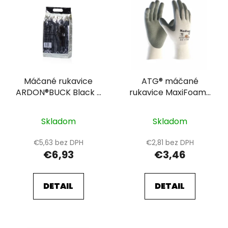
ý
p
i
s
p
r
Máčané rukavice
ATG® máčané
o
ARDON®BUCK Black -
rukavice MaxiFoam®
d
maloobchodné
XCL™ 34-600
u
balenie - 12 párov 11
k
Skladom
Skladom
t
€5,63 bez DPH
€2,81 bez DPH
o
€6,93
€3,46
v
DETAIL
DETAIL