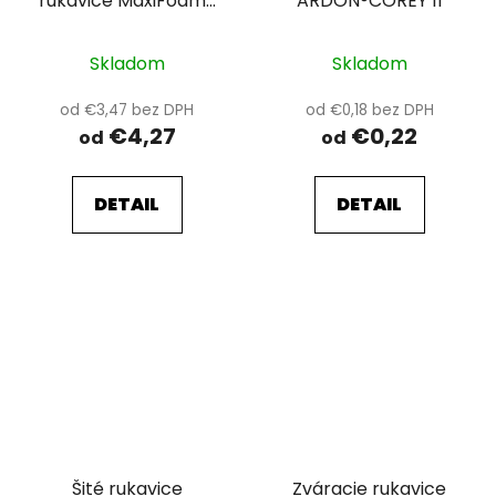
rukavice MaxiFoam®
ARDON®COREY 11
34-800 V1/09
Skladom
Skladom
od €3,47 bez DPH
od €0,18 bez DPH
€4,27
€0,22
od
od
DETAIL
DETAIL
Šité rukavice
Zváracie rukavice