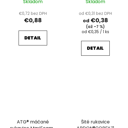
Skladom
Skladom
€0,72 bez DPH
od €0,31 bez DPH
€0,88
€0,38
od
(až –7 %)
Jednotková
od €0,35 / 1 ks
cena:
DETAIL
DETAIL
ATG® máčané
Šité rukavice