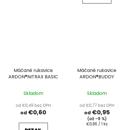
Máčané rukavice
Máčané rukavice
ARDON®NITRAX BASIC
ARDON®BUDDY
Skladom
Skladom
od €0,49 bez DPH
od €0,77 bez DPH
€0,60
€0,95
od
od
(až –9 %)
Jednotková
€0,86 / 1 ks
cena: