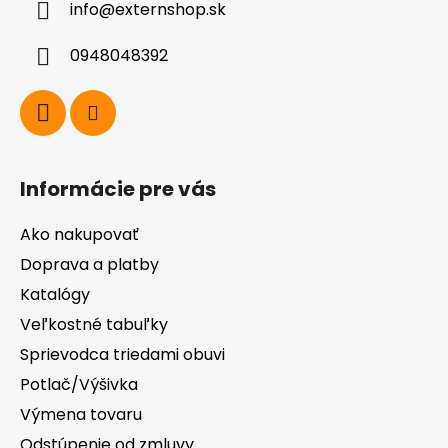
info
@
externshop.sk
t
i
0948048392
e
Informácie pre vás
Ako nakupovať
Doprava a platby
Katalógy
Veľkostné tabuľky
Sprievodca triedami obuvi
Potlač/Výšivka
Výmena tovaru
Odstúpenie od zmluvy