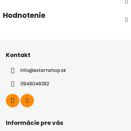
Hodnotenie
Z
á
Kontakt
p
ä
info
@
externshop.sk
t
i
0948048392
e
Informácie pre vás