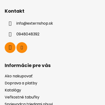
Z
á
Kontakt
p
ä
info
@
externshop.sk
t
i
0948048392
e
Informácie pre vás
Ako nakupovať
Doprava a platby
Katalógy
Veľkostné tabuľky
Sprievodca triedami obuvi