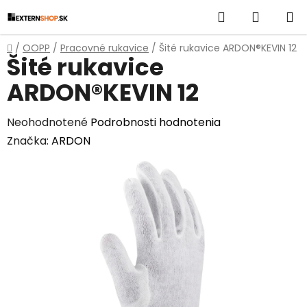
Prejsť
Hľadať
NÁKUP
na
obsah
KOŠÍK
Domov
/
OOPP
/
Pracovné rukavice
/
Šité rukavice ARDON®KEVIN 12
Šité rukavice
ARDON®KEVIN 12
Priemerné
Neohodnotené
Podrobnosti hodnotenia
hodnotenie
Značka:
ARDON
produktu
je
0,0
z
5
hviezdičiek.