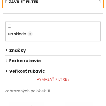
ZAVRIEŤ FILTER
n
i
e
p
r
Na sklade
o
11
d
u
Značky
k
t
Farba rukavíc
o
Veľkosť rukavíc
v
VYMAZAŤ FILTRE
Zobrazených položiek:
11
V