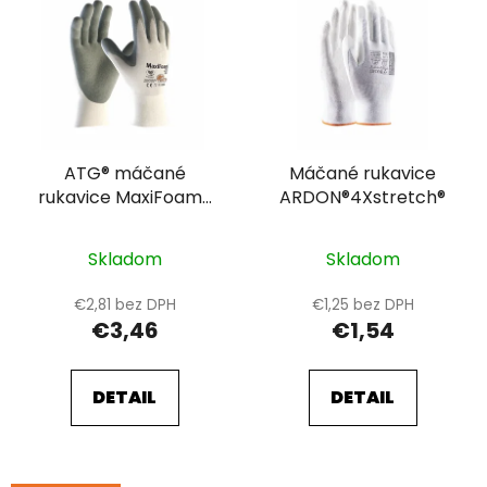
ý
p
i
s
p
r
ATG® máčané
Máčané rukavice
o
rukavice MaxiFoam®
ARDON®4Xstretch®
d
XCL™ 34-600
u
k
Skladom
Skladom
t
€2,81 bez DPH
€1,25 bez DPH
o
€3,46
€1,54
v
DETAIL
DETAIL