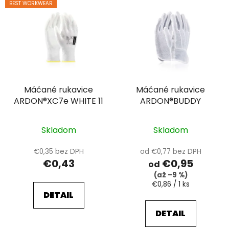
BEST WORKWEAR
Máčané rukavice
Máčané rukavice
ARDON®XC7e WHITE 11
ARDON®BUDDY
Skladom
Skladom
€0,35 bez DPH
od €0,77 bez DPH
€0,43
€0,95
od
(až –9 %)
Jednotková
€0,86 / 1 ks
cena:
DETAIL
DETAIL