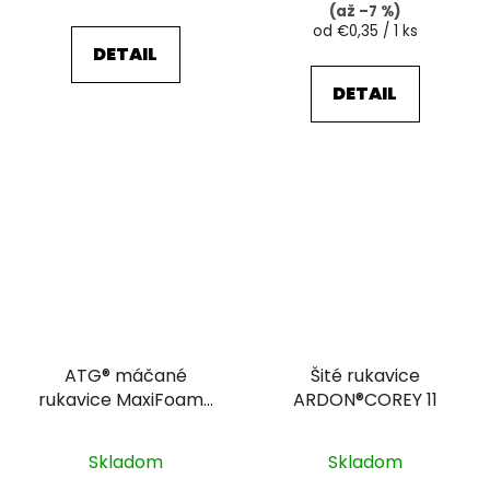
(až –7 %)
Jednotková
od €0,35 / 1 ks
cena:
DETAIL
DETAIL
ATG® máčané
Šité rukavice
rukavice MaxiFoam®
ARDON®COREY 11
34-800 V1/09
Skladom
Skladom