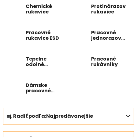
Chemické
Protinárazové
rukavice
rukavice
Pracovné
Pracovné
rukavice ESD
jednorazové
rukavice
Tepelne
Pracovné
odolné
rukávníky
pracovné
rukavice
Dámske
pracovné
rukavice
R
Radiť podľa:
Najpredávanejšie
a
d
e