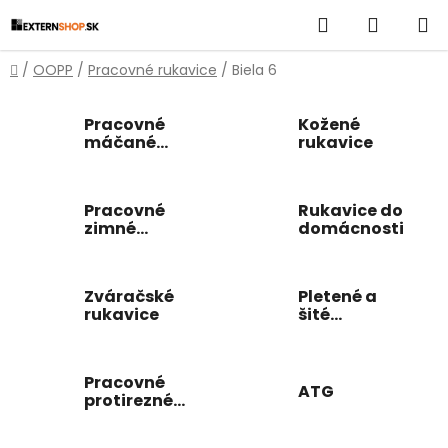
Prejsť
Hľadať
NÁKUP
na
obsah
KOŠÍK
Domov
/
OOPP
/
Pracovné rukavice
/
Biela 6
Pracovné
Kožené
máčané
rukavice
rukavice
Pracovné
Rukavice do
zimné
domácnosti
rukavice
Zváračské
Pletené a
rukavice
šité
pracovné
rukavice
Pracovné
ATG
protirezné
rukavice