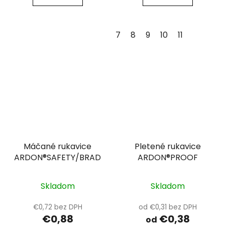
7
8
9
10
11
Máčané rukavice
Pletené rukavice
ARDON®SAFETY/BRAD
ARDON®PROOF
Skladom
Skladom
€0,72 bez DPH
od €0,31 bez DPH
€0,88
€0,38
od