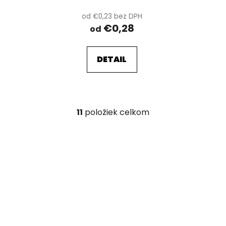
od €0,23 bez DPH
€0,28
od
DETAIL
11
položiek celkom
O
v
l
á
d
a
c
i
e
p