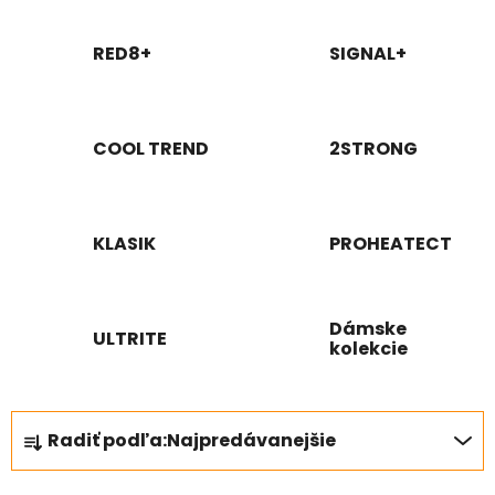
RED8+
SIGNAL+
COOL TREND
2STRONG
KLASIK
PROHEATECT
Dámske
ULTRITE
kolekcie
R
Radiť podľa:
Najpredávanejšie
a
d