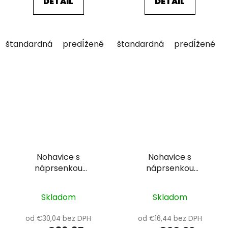
DETAIL
DETAIL
štandardná
predĺžené
skrátené
štandardná
predĺžené
Nohavice s
Nohavice s
náprsenkou
náprsenkou
ARDON®VISION
ARDON®COOL TREND
Skladom
Skladom
od €30,04 bez DPH
od €16,44 bez DPH