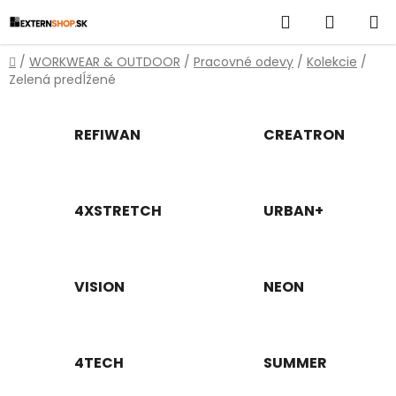
Prejsť
Hľadať
NÁKUP
na
obsah
KOŠÍK
Domov
/
WORKWEAR & OUTDOOR
/
Pracovné odevy
/
Kolekcie
/
Zelená predĺžené
REFIWAN
CREATRON
4XSTRETCH
URBAN+
VISION
NEON
4TECH
SUMMER