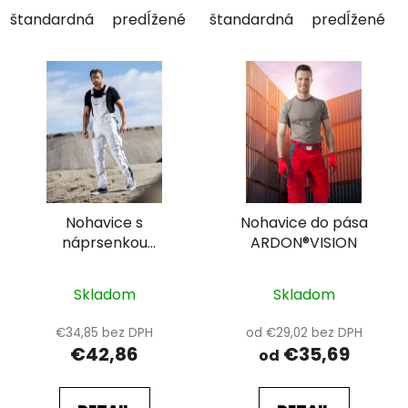
štandardná
predĺžené
skrátené
štandardná
predĺžené
Nohavice s
Nohavice do pása
náprsenkou
ARDON®VISION
ARDON®URBAN+
Skladom
Skladom
€34,85 bez DPH
od €29,02 bez DPH
€42,86
€35,69
od