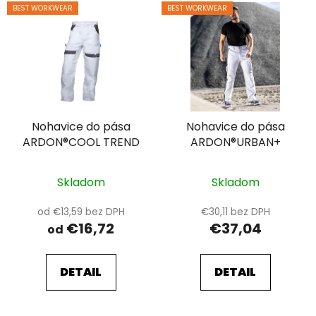
V
BEST WORKWEAR
BEST WORKWEAR
ý
p
i
s
p
r
Nohavice do pása
Nohavice do pása
o
ARDON®COOL TREND
ARDON®URBAN+
d
u
k
Skladom
Skladom
t
od €13,59 bez DPH
€30,11 bez DPH
o
€16,72
€37,04
od
v
DETAIL
DETAIL