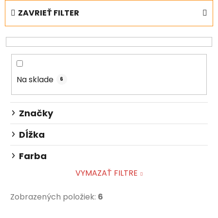
e
ZAVRIEŤ FILTER
n
i
e
p
r
Na sklade
o
6
d
u
Značky
k
t
Dĺžka
o
Farba
v
VYMAZAŤ FILTRE
Zobrazených položiek:
6