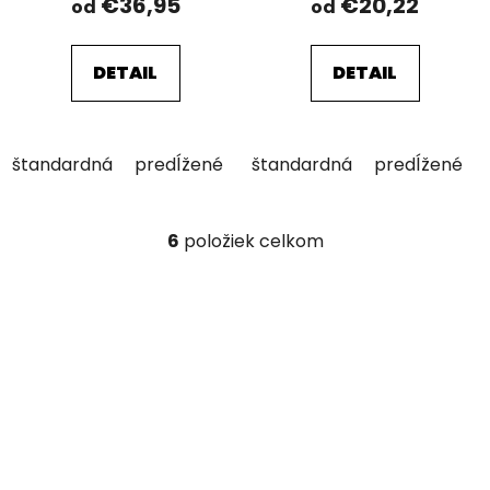
€36,95
€20,22
od
od
DETAIL
DETAIL
štandardná
predĺžené
skrátené
štandardná
predĺžené
6
položiek celkom
O
v
l
á
d
a
c
i
e
p