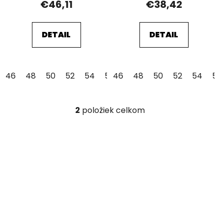
€46,11
€38,42
v
DETAIL
DETAIL
46
48
50
52
54
56
46
58
48
60
50
62
52
64
54
5
2
položiek celkom
O
v
l
á
d
a
c
i
e
p