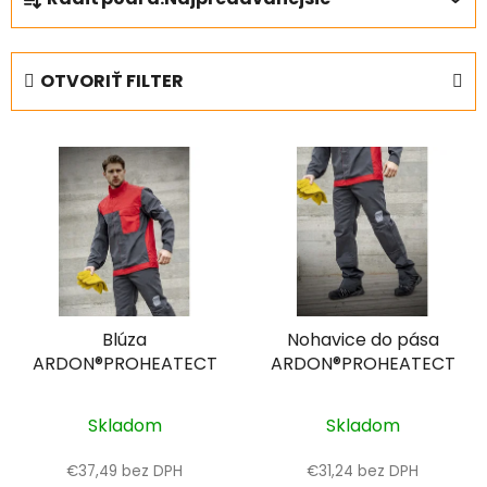
a
d
e
OTVORIŤ FILTER
n
i
V
e
ý
p
p
r
i
o
s
d
p
u
r
k
Blúza
Nohavice do pása
o
t
ARDON®PROHEATECT
ARDON®PROHEATECT
d
o
u
v
k
Skladom
Skladom
t
€37,49 bez DPH
€31,24 bez DPH
o