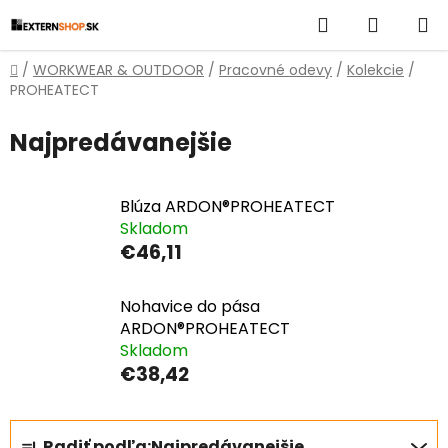
Prejsť
Hľadať
NÁKUP
na
obsah
KOŠÍK
Domov
/
WORKWEAR & OUTDOOR
/
Pracovné odevy
/
Kolekcie
/
PROHEATECT
Najpredávanejšie
Blúza ARDON®PROHEATECT
Skladom
€46,11
Nohavice do pása
ARDON®PROHEATECT
Skladom
€38,42
R
Radiť podľa:
Najpredávanejšie