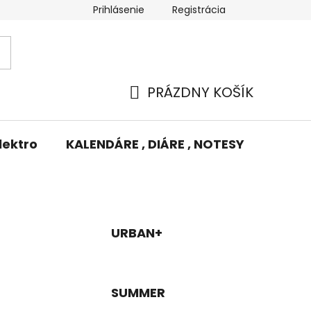
Prihlásenie
Registrácia
Potlač/Výšivka
Výmena tovaru
Odstúpenie od zm
PRÁZDNY KOŠÍK
NÁKUPNÝ
KOŠÍK
lektro
KALENDÁRE , DIÁRE , NOTESY
KUFRE
URBAN+
SUMMER