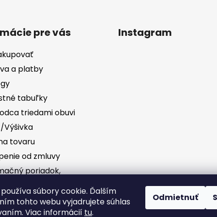
u
rmácie pre vás
Instagram
akupovať
va a platby
ógy
stné tabuľky
odca triedami obuvi
č/Výšivka
a tovaru
penie od zmluvy
mačný poriadok,
vednosť za vady
Sledovať na Instag
používa súbory cookie. Ďalším
Odmietnuť
ím tohto webu vyjadrujete súhlas
dné podmienky
vaním. Viac informácií
tu
.