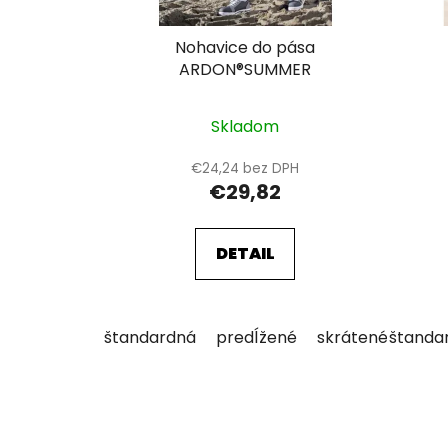
d
u
Nohavice do pása
k
ARDON®SUMMER
t
o
Skladom
v
€24,24 bez DPH
€29,82
DETAIL
štandardná
predĺžené
skrátené
štanda