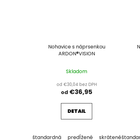
Nohavice s náprsenkou
N
ARDON®VISION
Skladom
od €30,04 bez DPH
€36,95
od
DETAIL
štandardná
predĺžené
skrátené
štanda