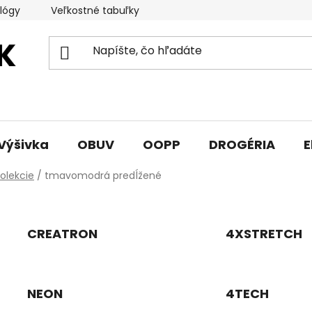
lógy
Veľkostné tabuľky
Sprievodca triedami obuvi
Výšivka
OBUV
OOPP
DROGÉRIA
E
olekcie
/
tmavomodrá predĺžené
CREATRON
4XSTRETCH
NEON
4TECH