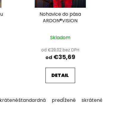
ou
Nohavice do pása
ARDON®VISION
Skladom
od €29,02 bez DPH
€35,69
od
DETAIL
krátené
štandardná
predĺžené
skrátené