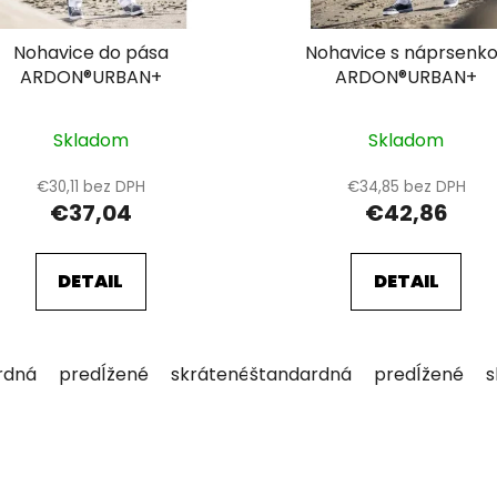
Nohavice do pása
Nohavice s náprsenk
ARDON®URBAN+
ARDON®URBAN+
Skladom
Skladom
€30,11 bez DPH
€34,85 bez DPH
€37,04
€42,86
DETAIL
DETAIL
rdná
predĺžené
skrátené
štandardná
predĺžené
s