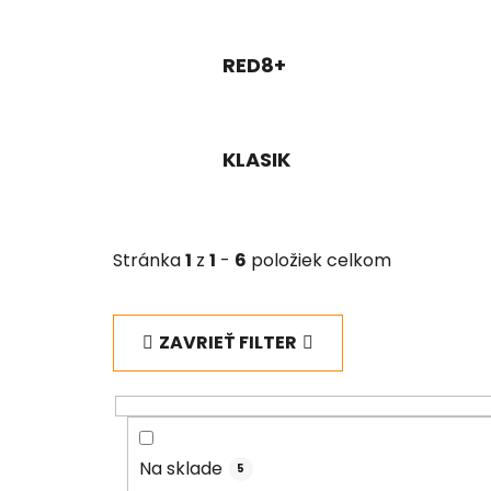
RED8+
KLASIK
Stránka
1
z
1
-
6
položiek celkom
ZAVRIEŤ FILTER
Na sklade
5