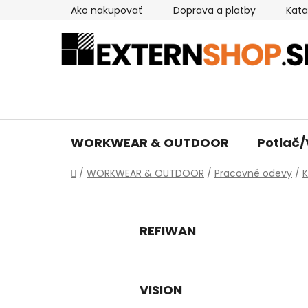
Prejsť
Ako nakupovať
Doprava a platby
Kata
na
obsah
WORKWEAR & OUTDOOR
Potlač/
Domov
/
WORKWEAR & OUTDOOR
/
Pracovné odevy
/
K
REFIWAN
VISION