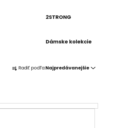
2STRONG
Dámske kolekcie
R
Radiť podľa:
Najpredávanejšie
a
d
e
n
i
e
p
r