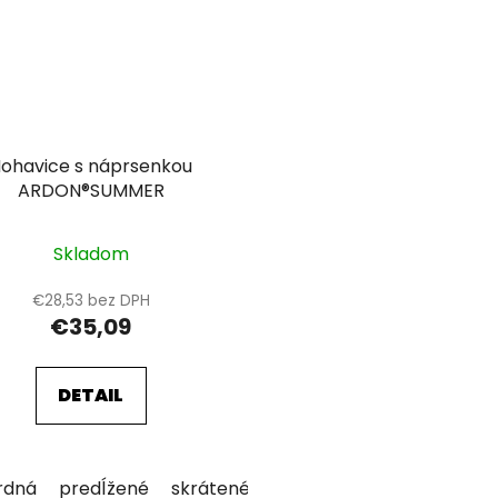
ohavice s náprsenkou
ARDON®SUMMER
Skladom
€28,53 bez DPH
€35,09
DETAIL
rdná
predĺžené
skrátené