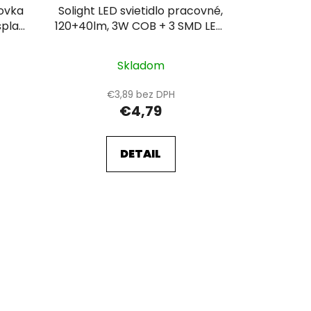
rovka
Solight LED svietidlo pracovné,
splay
120+40lm, 3W COB + 3 SMD LED,
hák + magnet, 3 x AAA
Skladom
€3,89 bez DPH
€4,79
DETAIL