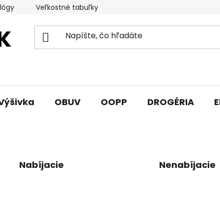
lógy
Veľkostné tabuľky
Sprievodca triedami obuvi
Výšivka
OBUV
OOPP
DROGÉRIA
E
Nabíjacie
Nenabíjacie