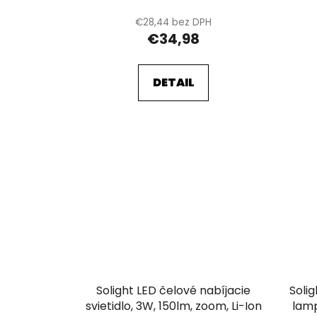
€28,44 bez DPH
€34,98
DETAIL
Solight LED čelové nabíjacie
Soli
svietidlo, 3W, 150lm, zoom, Li-Ion
lamp