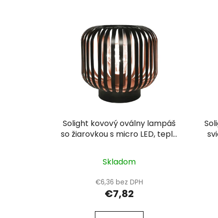
V
ý
p
i
s
p
r
o
d
u
Solight kovový oválny lampáš
Sol
k
so žiarovkou s micro LED, teplá
sv
biela, medená, 3xAA, 18cm
t
o
Skladom
v
€6,36 bez DPH
€7,82