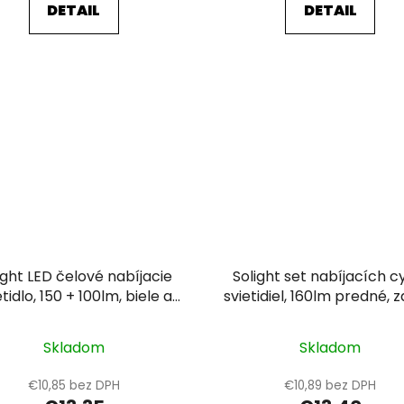
DETAIL
DETAIL
ight LED čelové nabíjacie
Solight set nabíjacích c
etidlo, 150 + 100lm, biele a
svietidiel, 160lm predné, 
červené svetlo, Li-Ion
červená, Li-Ion, USB
Skladom
Skladom
€10,85 bez DPH
€10,89 bez DPH