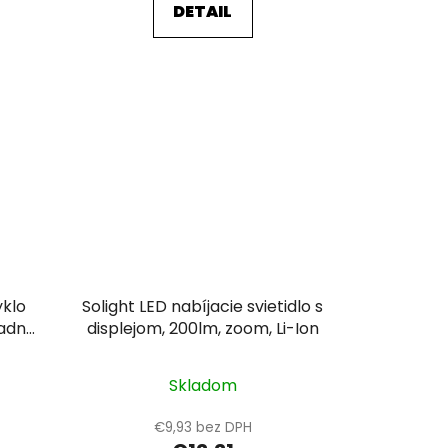
DETAIL
yklo
Solight LED nabíjacie svietidlo s
zadné
displejom, 200lm, zoom, Li-Ion
Skladom
€9,93 bez DPH