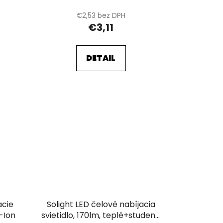
€2,53 bez DPH
€3,11
DETAIL
acie
Solight LED čelové nabíjacia
i-Ion
svietidlo, 170lm, teplé+studené