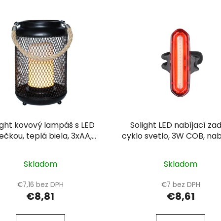
ight kovový lampáš s LED
Solight LED nabíjací za
iečkou, teplá biela, 3xAA,
cyklo svetlo, 3W COB, nabí
čierna, 20cm
Li-Ion
Skladom
Skladom
€7,16 bez DPH
€7 bez DPH
€8,81
€8,61