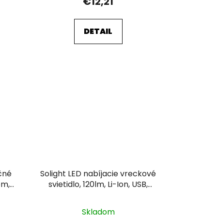
€12,21
DETAIL
učné
Solight LED nabíjacie vreckové
om,
svietidlo, 120lm, Li-Ion, USB,
hliník, čierna
Skladom