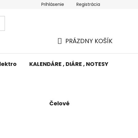
Prihlásenie
Registrácia
Potlač/Výšivka
Výmena tovaru
Odstúpenie od zm
PRÁZDNY KOŠÍK
NÁKUPNÝ
KOŠÍK
lektro
KALENDÁRE , DIÁRE , NOTESY
KUFRE
Čelové