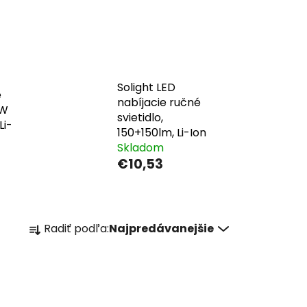
Solight LED
é
nabíjacie ručné
3W
svietidlo,
Li-
150+150lm, Li-Ion
Skladom
€10,53
R
Radiť podľa:
Najpredávanejšie
a
d
e
n