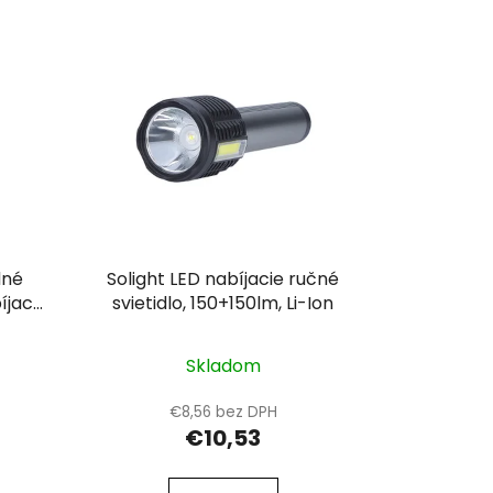
i
e
p
r
o
d
u
k
t
o
dné
Solight LED nabíjacie ručné
v
jací,
svietidlo, 150+150lm, Li-Ion
Skladom
€8,56 bez DPH
€10,53