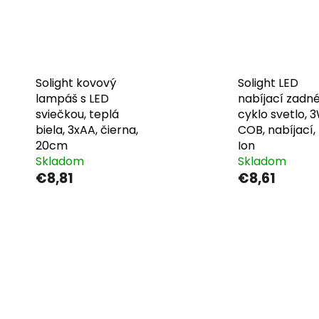
Solight kovový
Solight LED
lampáš s LED
nabíjací zadn
sviečkou, teplá
cyklo svetlo, 
biela, 3xAA, čierna,
COB, nabíjací, 
20cm
Ion
Skladom
Skladom
€8,81
€8,61