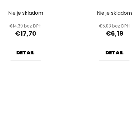
on, USB, čiernooranžová
Nie je skladom
Nie je skladom
€14,39 bez DPH
€5,03 bez DPH
€17,70
€6,19
DETAIL
DETAIL