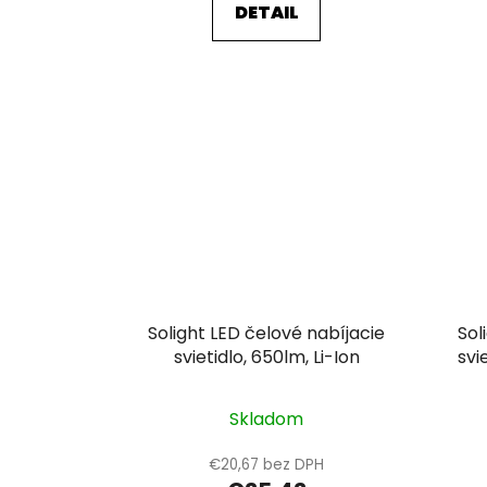
DETAIL
Solight LED čelové nabíjacie
Sol
svietidlo, 650lm, Li-Ion
svi
Skladom
€20,67 bez DPH