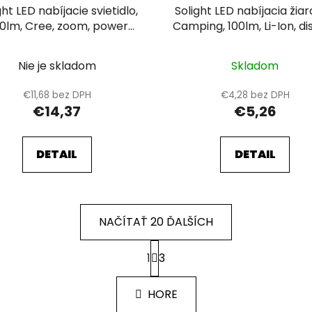
ght LED nabíjacie svietidlo,
Solight LED nabíjacia žia
0lm, Cree, zoom, power
Camping, 100lm, Li-Ion, di
banka, Li-Ion
box
Nie je skladom
Skladom
€11,68 bez DPH
€4,28 bez DPH
€14,37
€5,26
DETAIL
DETAIL
NAČÍTAŤ 20 ĎALŠÍCH
S
1
3
t
O
r
v
á
l
HORE
n
á