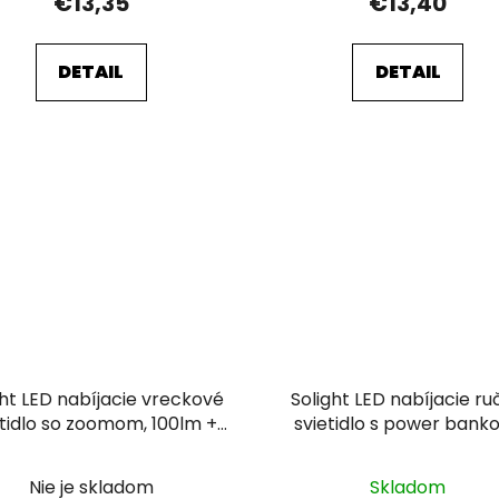
€13,35
€13,40
DETAIL
DETAIL
ght LED nabíjacie vreckové
Solight LED nabíjacie r
etidlo so zoomom, 100lm +
svietidlo s power bank
0lm, Li-Ion, USB, čierna
800lm, Li-Ion
Nie je skladom
Skladom