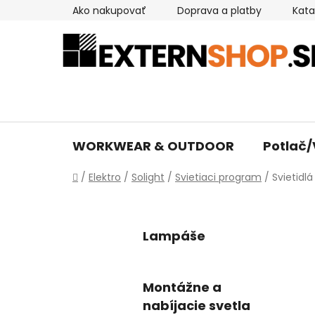
Prejsť
Ako nakupovať
Doprava a platby
Kata
na
obsah
WORKWEAR & OUTDOOR
Potlač/
Domov
/
Elektro
/
Solight
/
Svietiaci program
/
Svietidlá
Lampáše
Montážne a
nabíjacie svetla