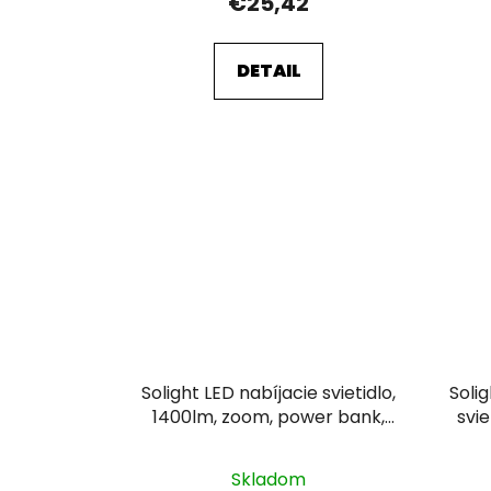
€25,42
DETAIL
Solight LED nabíjacie svietidlo,
Soli
1400lm, zoom, power bank,
svi
darčekové balenie, Li-Ion
7
Skladom