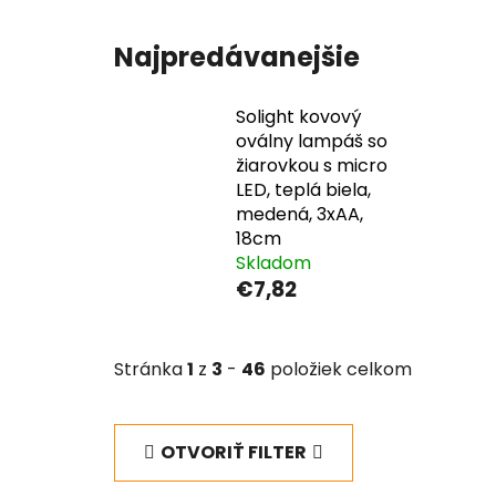
Najpredávanejšie
Solight kovový
oválny lampáš so
žiarovkou s micro
LED, teplá biela,
medená, 3xAA,
18cm
Skladom
€7,82
Stránka
1
z
3
-
46
položiek celkom
OTVORIŤ FILTER