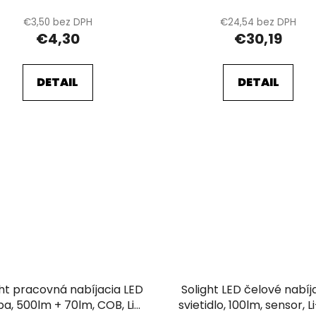
€3,50 bez DPH
€24,54 bez DPH
€4,30
€30,19
DETAIL
DETAIL
ght pracovná nabíjacia LED
Solight LED čelové nabíj
a, 500lm + 70lm, COB, Li-
svietidlo, 100lm, sensor, L