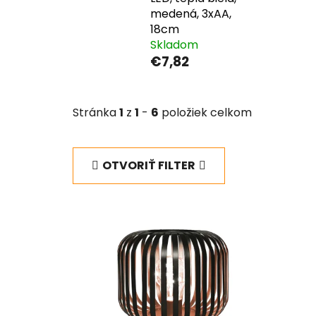
medená, 3xAA,
18cm
Skladom
€7,82
Stránka
1
z
1
-
6
položiek celkom
OTVORIŤ FILTER
V
ý
p
i
s
p