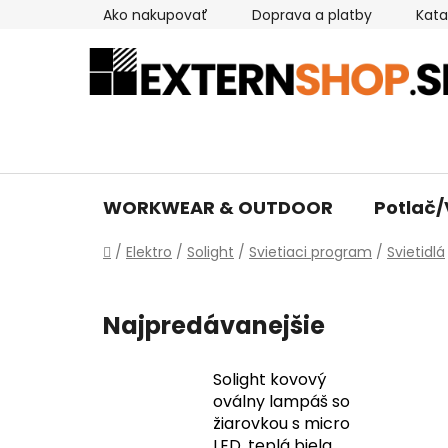
Prejsť
Ako nakupovať
Doprava a platby
Kata
na
obsah
WORKWEAR & OUTDOOR
Potlač/
Domov
/
Elektro
/
Solight
/
Svietiaci program
/
Svietidlá
Najpredávanejšie
Solight kovový
oválny lampáš so
žiarovkou s micro
LED, teplá biela,