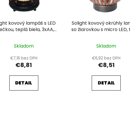
ight kovový lampáš s LED
Solight kovový okrúhly l
iečkou, teplá biela, 3xAA,
so žiarovkou s micro LED, 
čierna, 20cm
biela, medená, 3xAA, 1
Skladom
Skladom
€7,16 bez DPH
€6,92 bez DPH
€8,81
€8,51
DETAIL
DETAIL