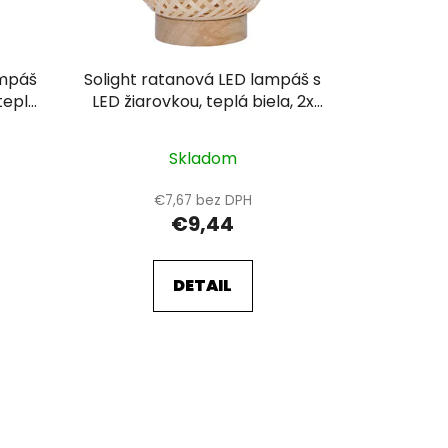
k
t
o
ampáš
Solight ratanová LED lampáš s
v
teplá
LED žiarovkou, teplá biela, 2x
9cm
AAA, 19cm
Skladom
€7,67 bez DPH
€9,44
DETAIL