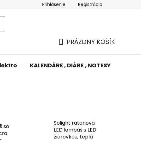
Prihlásenie
Registrácia
Potlač/Výšivka
Výmena tovaru
Odstúpenie od zm
PRÁZDNY KOŠÍK
NÁKUPNÝ
KOŠÍK
lektro
KALENDÁRE , DIÁRE , NOTESY
KUFRE
Solight ratanová
š so
LED lampáš s LED
cro
žiarovkou, teplá
a,