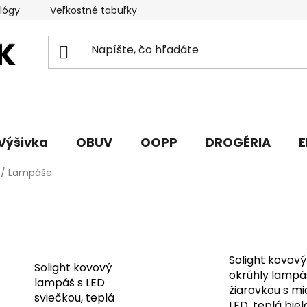
lógy
Veľkostné tabuľky
Sprievodca triedami obuvi
Výšivka
OBUV
OOPP
DROGÉRIA
E
/
Lampáše
Solight kovový
Solight kovový
okrúhly lampá
lampáš s LED
žiarovkou s mi
sviečkou, teplá
LED, teplá biel