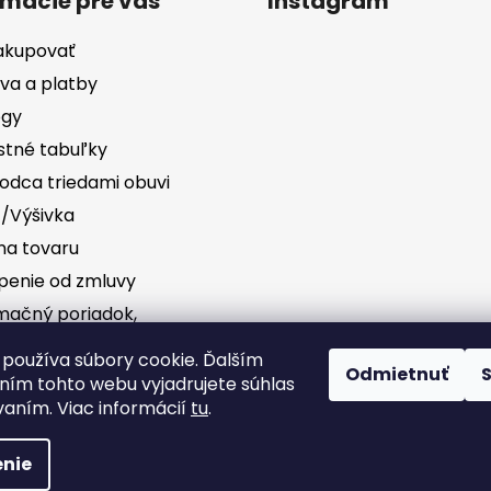
rmácie pre vás
Instagram
akupovať
va a platby
ógy
stné tabuľky
odca triedami obuvi
č/Výšivka
a tovaru
penie od zmluvy
mačný poriadok,
vednosť za vady
Sledovať na Instag
používa súbory cookie. Ďalším
Odmietnuť
ím tohto webu vyjadrujete súhlas
dné podmienky
vaním. Viac informácií
tu
.
nie