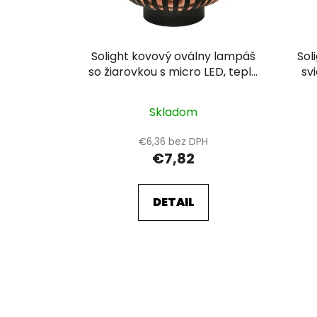
r
o
d
u
Solight kovový oválny lampáš
Sol
k
so žiarovkou s micro LED, teplá
sv
biela, medená, 3xAA, 18cm
t
o
Skladom
v
€6,36 bez DPH
€7,82
DETAIL