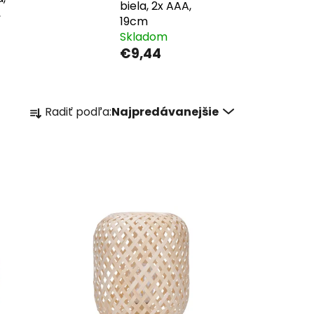
biela, 2x AAA,
,
19cm
Skladom
€9,44
R
Radiť podľa:
Najpredávanejšie
a
d
e
n
i
e
p
r
o
d
u