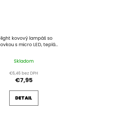
light kovový lampáš so
rovkou s micro LED, teplá
biela, 3xAA, 20cm
Skladom
€6,46 bez DPH
€7,95
DETAIL
O
v