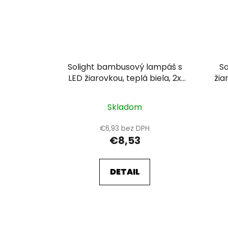
Solight bambusový lampáš s
So
LED žiarovkou, teplá biela, 2x
žia
AA, 20cm
Skladom
€6,93 bez DPH
€8,53
DETAIL