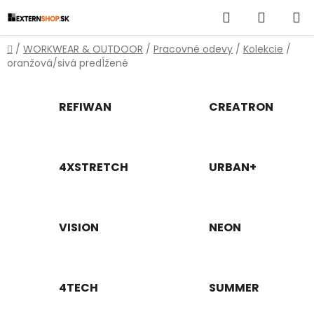
Prejsť
Hľadať
NÁKUP
na
obsah
KOŠÍK
Domov
/
WORKWEAR & OUTDOOR
/
Pracovné odevy
/
Kolekcie
/
oranžová/sivá predĺžené
REFIWAN
CREATRON
4XSTRETCH
URBAN+
VISION
NEON
4TECH
SUMMER