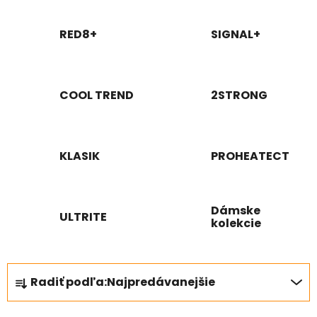
RED8+
SIGNAL+
COOL TREND
2STRONG
KLASIK
PROHEATECT
Dámske
ULTRITE
kolekcie
R
Radiť podľa:
Najpredávanejšie
a
d