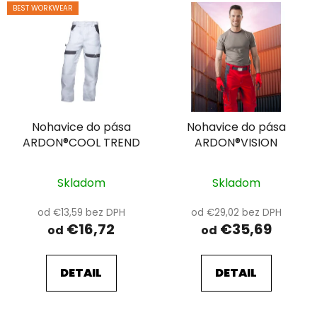
V
BEST WORKWEAR
ý
p
i
s
p
r
Nohavice do pása
Nohavice do pása
o
ARDON®COOL TREND
ARDON®VISION
d
u
k
Skladom
Skladom
t
od €13,59 bez DPH
od €29,02 bez DPH
o
€16,72
€35,69
od
od
v
DETAIL
DETAIL