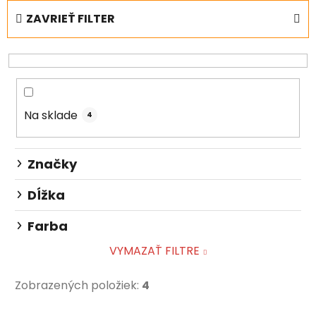
e
ZAVRIEŤ FILTER
n
i
e
p
r
Na sklade
o
4
d
u
Značky
k
t
Dĺžka
o
Farba
v
VYMAZAŤ FILTRE
Zobrazených položiek:
4