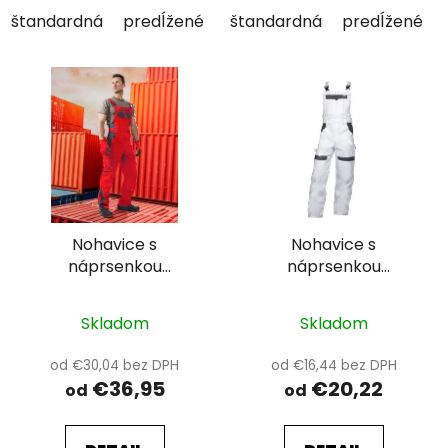
štandardná
predĺžené
skrátené
štandardná
predĺžené
Nohavice s
Nohavice s
náprsenkou
náprsenkou
ARDON®VISION
ARDON®COOL TREND
Skladom
Skladom
od €30,04 bez DPH
od €16,44 bez DPH
€36,95
€20,22
od
od