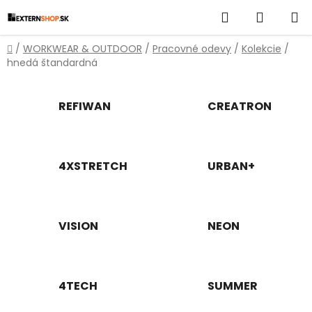
Prejsť
Hľadať
NÁKUP
na
obsah
KOŠÍK
Domov
/
WORKWEAR & OUTDOOR
/
Pracovné odevy
/
Kolekcie
/
hnedá štandardná
REFIWAN
CREATRON
4XSTRETCH
URBAN+
VISION
NEON
4TECH
SUMMER