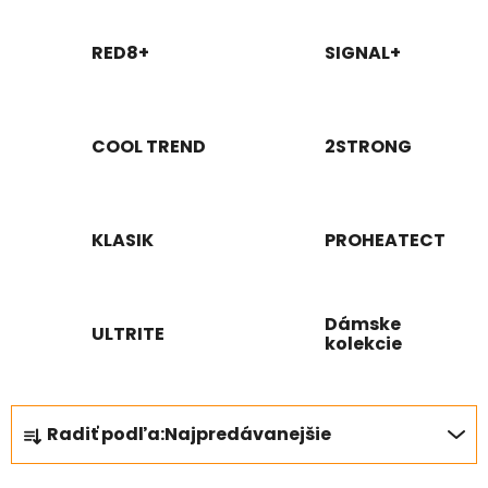
RED8+
SIGNAL+
COOL TREND
2STRONG
KLASIK
PROHEATECT
Dámske
ULTRITE
kolekcie
R
Radiť podľa:
Najpredávanejšie
a
d