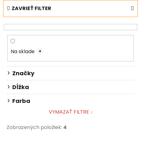
e
ZAVRIEŤ FILTER
n
i
e
p
r
Na sklade
o
4
d
u
Značky
k
t
Dĺžka
o
Farba
v
VYMAZAŤ FILTRE
Zobrazených položiek:
4