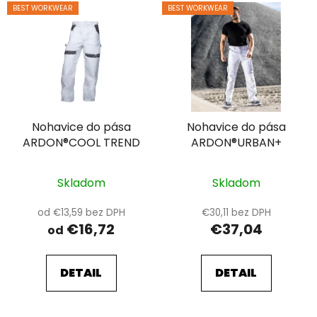
V
BEST WORKWEAR
BEST WORKWEAR
ý
p
i
s
p
r
Nohavice do pása
Nohavice do pása
o
ARDON®COOL TREND
ARDON®URBAN+
d
u
k
Skladom
Skladom
t
od €13,59 bez DPH
€30,11 bez DPH
o
€16,72
€37,04
od
v
DETAIL
DETAIL