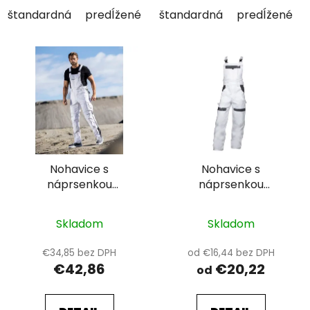
štandardná
predĺžené
skrátené
štandardná
predĺžené
Nohavice s
Nohavice s
náprsenkou
náprsenkou
ARDON®URBAN+
ARDON®COOL TREND
Skladom
Skladom
€34,85 bez DPH
od €16,44 bez DPH
€42,86
€20,22
od