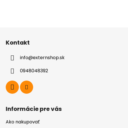
Z
á
Kontakt
p
ä
info
@
externshop.sk
t
i
0948048392
e
Informácie pre vás
Ako nakupovať