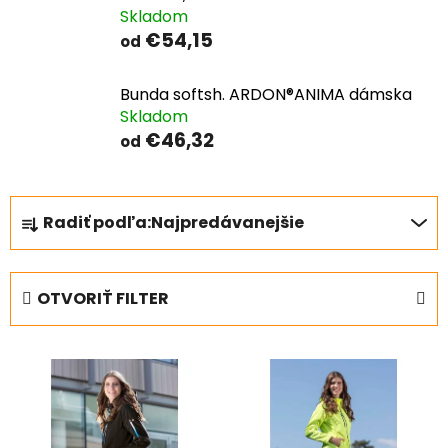
Skladom
€54,15
od
Bunda softsh. ARDON®ANIMA dámska
Skladom
€46,32
od
R
Radiť podľa:
Najpredávanejšie
a
d
e
OTVORIŤ FILTER
n
i
V
e
ý
p
p
r
i
o