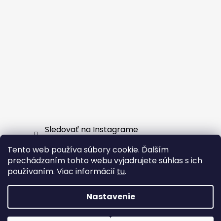
Sledovať na Instagrame
Tento web používa súbory cookie. Ďalším
Facebook
prechádzaním tohto webu vyjadrujete súhlas s ich
používaním. Viac informácií
tu
.
Nastavenie
Vytvoril Shoptet