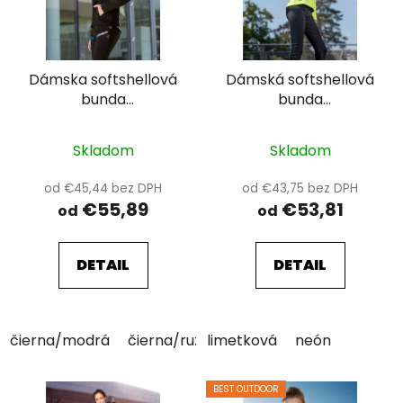
s
d
p
u
r
k
Dámska softshellová
Dámská softshellová
o
t
bunda
bunda
d
o
ARDON®CREATRON®
ARDON®CITYCONIC®
u
v
k
Skladom
Skladom
t
od €45,44 bez DPH
od €43,75 bez DPH
o
€55,89
€53,81
od
od
v
DETAIL
DETAIL
čierna/modrá
čierna/ružová
limetková
neón
BEST OUTDOOR