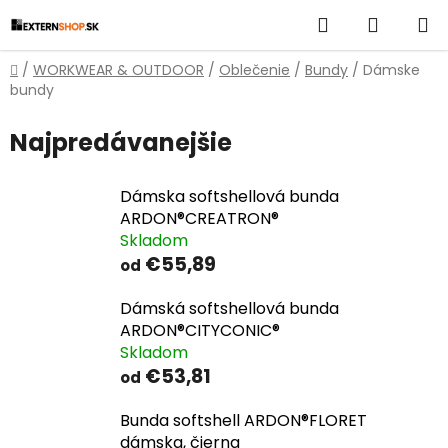
Prejsť
Hľadať
NÁKUP
na
obsah
KOŠÍK
Domov
/
WORKWEAR & OUTDOOR
/
Oblečenie
/
Bundy
/
Dámske
bundy
Najpredávanejšie
Dámska softshellová bunda
ARDON®CREATRON®
Skladom
€55,89
od
Dámská softshellová bunda
ARDON®CITYCONIC®
Skladom
€53,81
od
Bunda softshell ARDON®FLORET
dámska, čierna