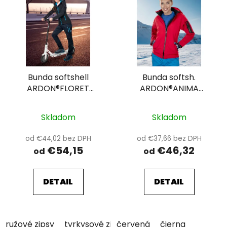
Bunda softshell
Bunda softsh.
ARDON®FLORET
ARDON®ANIMA
dámska, čierna
dámska
Skladom
Skladom
od €44,02 bez DPH
od €37,66 bez DPH
€54,15
€46,32
od
od
DETAIL
DETAIL
ružové zipsy
tyrkysové zipsy
červená
čierna