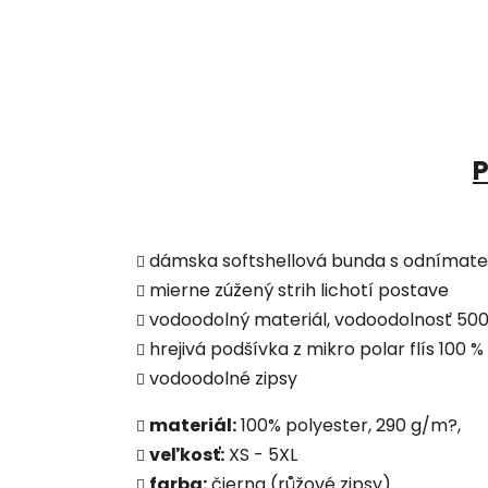
P
dámska softshellová bunda s odnímat
mierne zúžený strih lichotí postave
vodoodolný materiál, vodoodolnosť 5
hrejivá podšívka z mikro polar flís 100 
vodoodolné zipsy
materiál:
100% polyester, 290 g/m?,
veľkosť:
XS - 5XL
farba:
čierna (růžové zipsy)