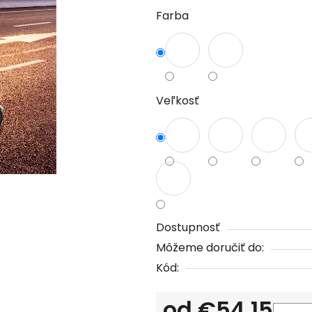
Farba
je
0,0
z
5
hviezdičiek.
Veľkosť
Dostupnosť
Môžeme doručiť do:
Kód:
od
€54,15