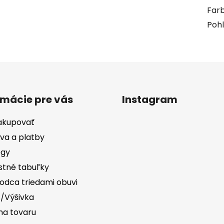
Far
Pohl
rmácie pre vás
Instagram
akupovať
va a platby
ógy
stné tabuľky
odca triedami obuvi
č/Výšivka
a tovaru