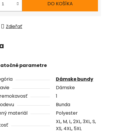
DO KOŠÍKA
Zdieľať
ia
atočné parametre
gória
Dámske bundy
avie
Dámske
remokavosť
1
 odevu
Bunda
ný materiál
Polyester
XL, M, L, 2XL, 3XL, S,
kosť
XS, 4XL, 5XL