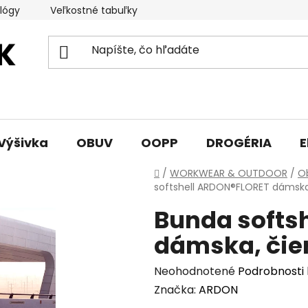
lógy
Veľkostné tabuľky
Sprievodca triedami obuvi
Výšivka
OBUV
OOPP
DROGÉRIA
E
Domov
/
WORKWEAR & OUTDOOR
/
O
softshell ARDON®FLORET dámska
Bunda softs
dámska, čie
Priemerné
Neohodnotené
Podrobnosti
hodnotenie
Značka:
ARDON
produktu