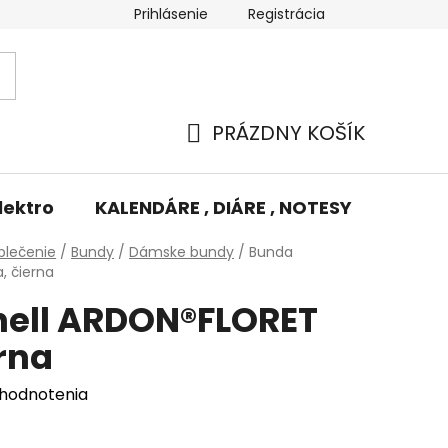
Prihlásenie
Registrácia
Potlač/Výšivka
Výmena tovaru
Odstúpenie od zm
PRÁZDNY KOŠÍK
NÁKUPNÝ
KOŠÍK
lektro
KALENDÁRE , DIÁRE , NOTESY
KUFRE
blečenie
/
Bundy
/
Dámske bundy
/
Bunda
, čierna
hell ARDON®FLORET
rna
 hodnotenia