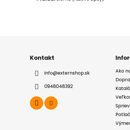
Z
á
Kontakt
Info
p
ä
Ako n
info
@
externshop.sk
t
Dopra
i
0948048392
Katal
e
Veľko
Spriev
Potla
Výmen