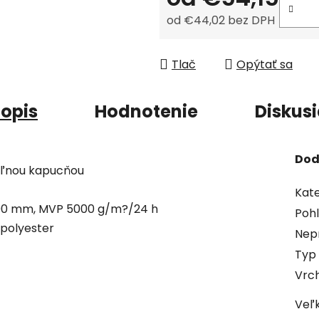
od
€44,02
bez DPH
Jednotková cena:
Tlač
Opýtať sa
opis
Hodnotenie
Diskus
Dod
eľnou kapucňou
Kate
000 mm, MVP 5000 g/m?/24 h
Pohl
% polyester
Nep
Typ
Vrch
Veľ