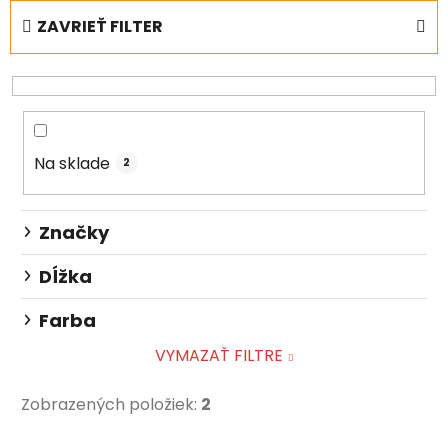
e
ZAVRIEŤ FILTER
n
i
e
p
r
Na sklade
o
2
d
u
Značky
k
t
Dĺžka
o
Farba
v
VYMAZAŤ FILTRE
Zobrazených položiek:
2