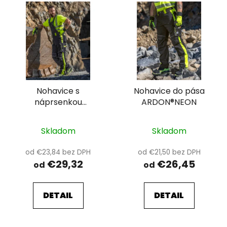
V
ý
p
i
s
p
r
Nohavice s
Nohavice do pása
o
náprsenkou
ARDON®NEON
d
ARDON®NEON
u
k
Skladom
Skladom
t
od €23,84 bez DPH
od €21,50 bez DPH
o
€29,32
€26,45
od
od
v
DETAIL
DETAIL