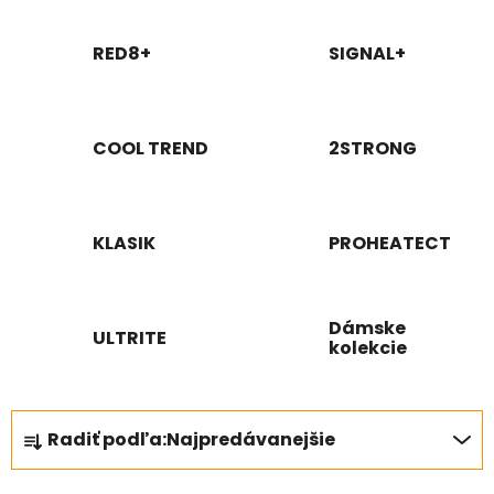
RED8+
SIGNAL+
COOL TREND
2STRONG
KLASIK
PROHEATECT
Dámske
ULTRITE
kolekcie
R
Radiť podľa:
Najpredávanejšie
a
d