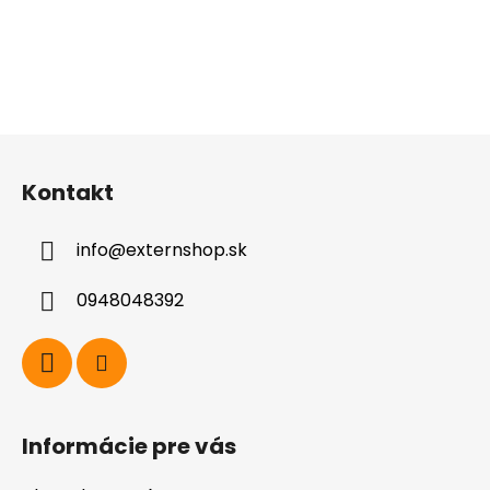
Z
á
Kontakt
p
ä
info
@
externshop.sk
t
i
0948048392
e
Informácie pre vás