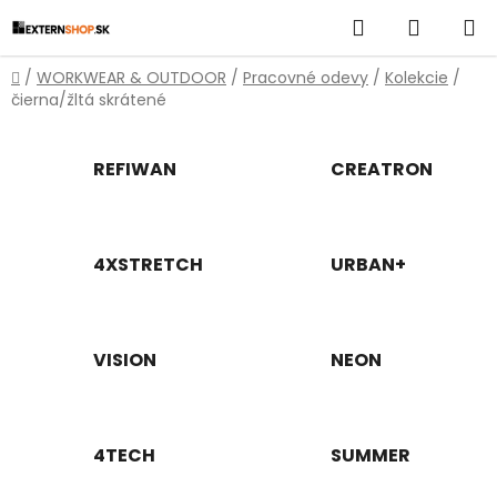
Prejsť
Hľadať
NÁKUP
na
obsah
KOŠÍK
Domov
/
WORKWEAR & OUTDOOR
/
Pracovné odevy
/
Kolekcie
/
čierna/žltá skrátené
REFIWAN
CREATRON
4XSTRETCH
URBAN+
VISION
NEON
4TECH
SUMMER