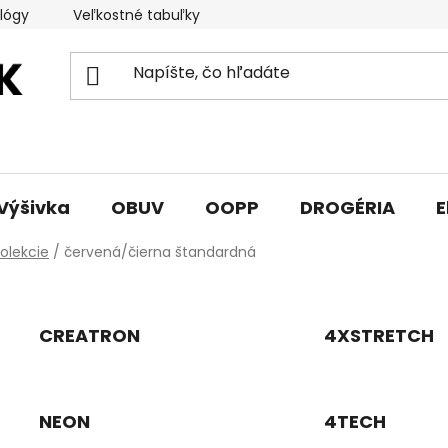
lógy
Veľkostné tabuľky
Sprievodca triedami obuvi
Výšivka
OBUV
OOPP
DROGÉRIA
E
olekcie
/
červená/čierna štandardná
CREATRON
4XSTRETCH
NEON
4TECH