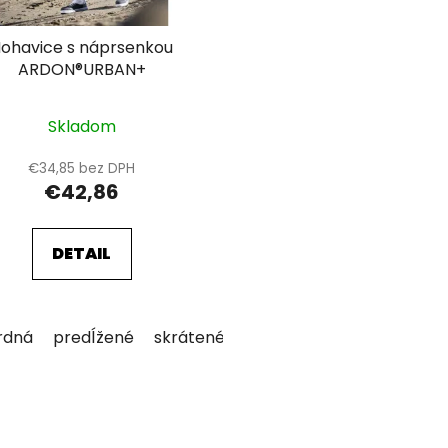
ohavice s náprsenkou
ARDON®URBAN+
Skladom
€34,85 bez DPH
€42,86
DETAIL
rdná
predĺžené
skrátené
O
v
l