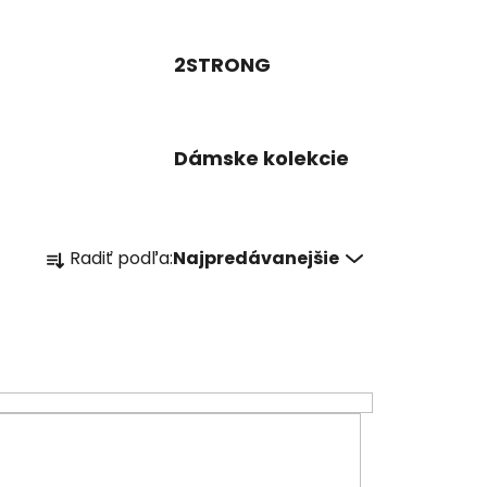
2STRONG
Dámske kolekcie
R
Radiť podľa:
Najpredávanejšie
a
d
e
n
i
e
p
r