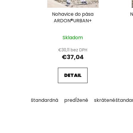
d
u
Nohavice do pása
N
k
ARDON®URBAN+
t
o
Skladom
v
€30,11 bez DPH
€37,04
DETAIL
štandardná
predĺžené
skrátené
štanda