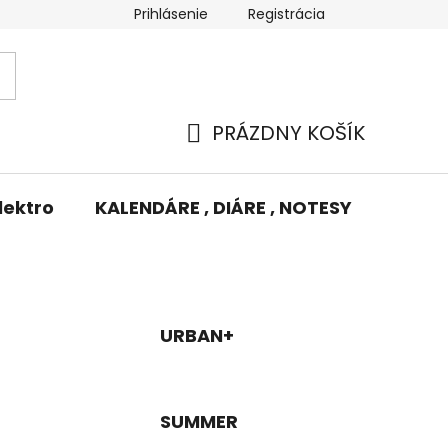
Prihlásenie
Registrácia
Potlač/Výšivka
Výmena tovaru
Odstúpenie od zm
PRÁZDNY KOŠÍK
NÁKUPNÝ
KOŠÍK
lektro
KALENDÁRE , DIÁRE , NOTESY
KUFRE
URBAN+
SUMMER