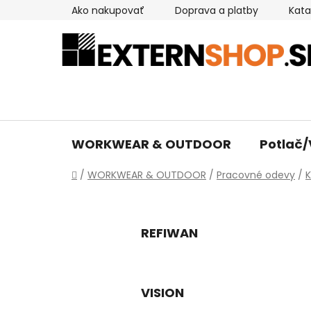
Prejsť
Ako nakupovať
Doprava a platby
Kata
na
obsah
WORKWEAR & OUTDOOR
Potlač/
Domov
/
WORKWEAR & OUTDOOR
/
Pracovné odevy
/
K
REFIWAN
VISION