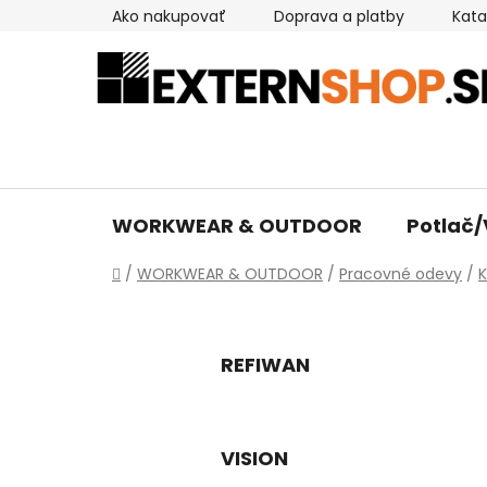
Prejsť
Ako nakupovať
Doprava a platby
Kata
na
obsah
WORKWEAR & OUTDOOR
Potlač/
Domov
/
WORKWEAR & OUTDOOR
/
Pracovné odevy
/
K
REFIWAN
VISION