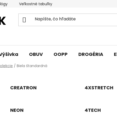
lógy
Veľkostné tabuľky
Sprievodca triedami obuvi
Výšivka
OBUV
OOPP
DROGÉRIA
E
olekcie
/
Biela štandardná
CREATRON
4XSTRETCH
NEON
4TECH