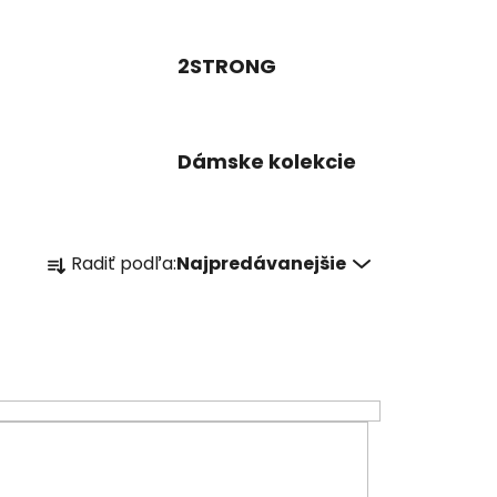
2STRONG
Dámske kolekcie
R
Radiť podľa:
Najpredávanejšie
a
d
e
n
i
e
p
r