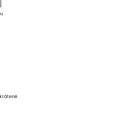
ou
krátené