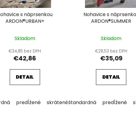
ohavice s náprsenkou
Nohavice s náprsenk
ARDON®URBAN+
ARDON®SUMMER
Skladom
Skladom
€34,85 bez DPH
€28,53 bez DPH
€42,86
€35,09
DETAIL
DETAIL
rdná
predĺžené
skrátené
štandardná
predĺžené
s
O
v
l