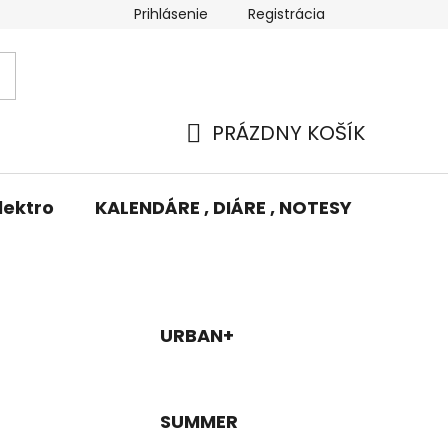
Prihlásenie
Registrácia
Potlač/Výšivka
Výmena tovaru
Odstúpenie od zm
PRÁZDNY KOŠÍK
NÁKUPNÝ
KOŠÍK
lektro
KALENDÁRE , DIÁRE , NOTESY
KUFRE
URBAN+
SUMMER