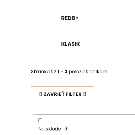
RED8+
KLASIK
Stránka
1
z
1
-
3
položiek celkom
ZAVRIEŤ FILTER
Na sklade
3