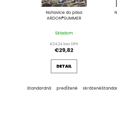
d
u
Nohavice do pása
N
k
ARDON®SUMMER
t
o
Skladom
v
€24,24 bez DPH
€29,82
DETAIL
štandardná
predĺžené
skrátené
štanda