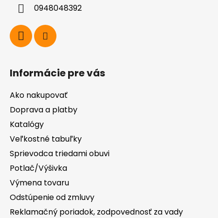
i
0948048392
e
Informácie pre vás
Ako nakupovať
Doprava a platby
Katalógy
Veľkostné tabuľky
Sprievodca triedami obuvi
Potlač/Výšivka
Výmena tovaru
Odstúpenie od zmluvy
Reklamačný poriadok, zodpovednosť za vady