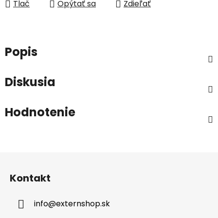
Tlač
Opýtať sa
Zdieľať
Popis
Diskusia
Hodnotenie
Z
á
Kontakt
p
ä
info
@
externshop.sk
t