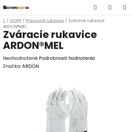
Prejsť
Hľadať
NÁKUP
na
obsah
KOŠÍK
Domov
/
OOPP
/
Pracovné rukavice
/
Zváracie rukavice
ARDON®MEL
Zváracie rukavice
ARDON®MEL
Priemerné
Neohodnotené
Podrobnosti hodnotenia
hodnotenie
Značka:
ARDON
produktu
je
0,0
z
5
hviezdičiek.