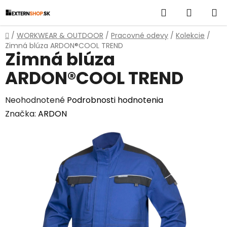
Prejsť
Hľadať
NÁKUP
na
obsah
KOŠÍK
Domov
/
WORKWEAR & OUTDOOR
/
Pracovné odevy
/
Kolekcie
/
Zimná blúza ARDON®COOL TREND
Zimná blúza
ARDON®COOL TREND
Priemerné
Neohodnotené
Podrobnosti hodnotenia
hodnotenie
Značka:
ARDON
produktu
je
0,0
z
5
hviezdičiek.