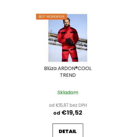
BEST WORKWEAR
Blúza ARDON®COOL
TREND
Skladom
od €15,87 bez DPH
€19,52
od
DETAIL