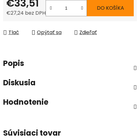
€33,51
DO KOŠÍKA
€27,24 bez DPH
Jednotková cena:
Tlač
Opýtať sa
Zdieľať
Popis
Diskusia
Hodnotenie
Súvisiaci tovar