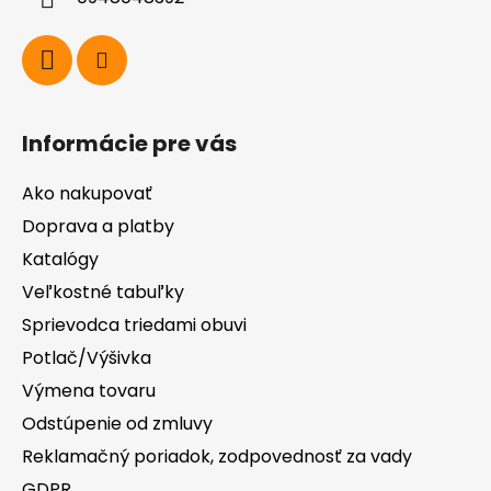
e
Informácie pre vás
Ako nakupovať
Doprava a platby
Katalógy
Veľkostné tabuľky
Sprievodca triedami obuvi
Potlač/Výšivka
Výmena tovaru
Odstúpenie od zmluvy
Reklamačný poriadok, zodpovednosť za vady
GDPR