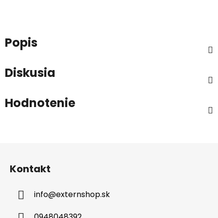
Popis
Diskusia
Hodnotenie
Z
á
Kontakt
p
ä
info
@
externshop.sk
t
i
0948048392