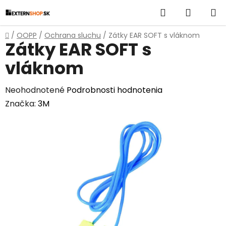
Prejsť
Hľadať
NÁKUP
na
obsah
KOŠÍK
Domov
/
OOPP
/
Ochrana sluchu
/
Zátky EAR SOFT s vláknom
Zátky EAR SOFT s
vláknom
Priemerné
Neohodnotené
Podrobnosti hodnotenia
hodnotenie
Značka:
3M
produktu
je
0,0
z
5
hviezdičiek.