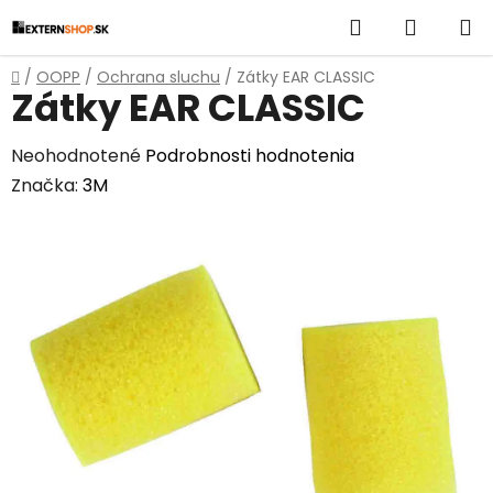
Prejsť
Hľadať
NÁKUP
na
obsah
KOŠÍK
Domov
/
OOPP
/
Ochrana sluchu
/
Zátky EAR CLASSIC
Zátky EAR CLASSIC
Priemerné
Neohodnotené
Podrobnosti hodnotenia
hodnotenie
Značka:
3M
produktu
je
0,0
z
5
hviezdičiek.