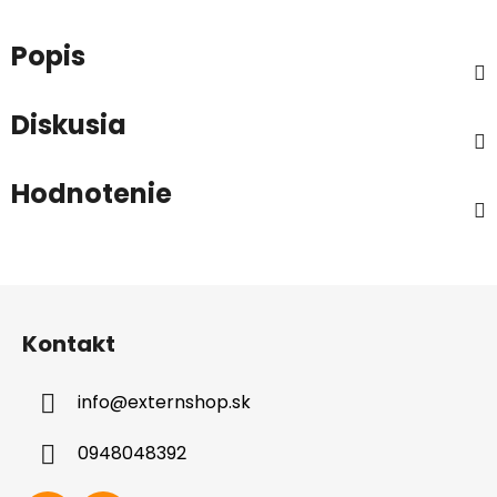
Popis
Diskusia
Hodnotenie
Z
á
Kontakt
p
ä
info
@
externshop.sk
t
i
0948048392
e