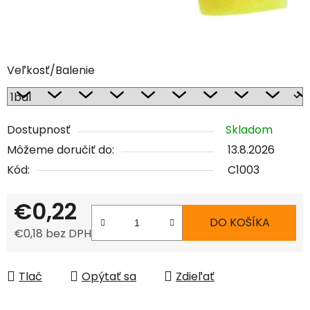
Veľkosť/Balenie
Dostupnosť
Skladom
Môžeme doručiť do:
13.8.2026
Kód:
C1003
€0,22
DO KOŠÍKA
€0,18 bez DPH
Jednotková cena:
Tlač
Opýtať sa
Zdieľať