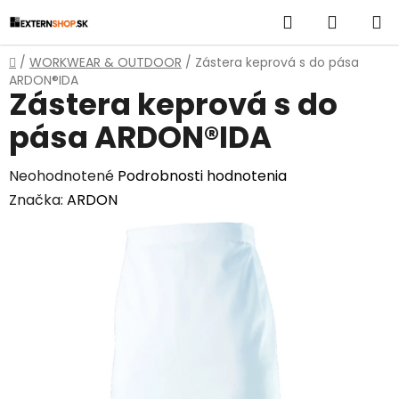
Prejsť
Hľadať
NÁKUP
na
obsah
KOŠÍK
Domov
/
WORKWEAR & OUTDOOR
/
Zástera keprová s do pása
ARDON®IDA
Zástera keprová s do
pása ARDON®IDA
Priemerné
Neohodnotené
Podrobnosti hodnotenia
hodnotenie
Značka:
ARDON
produktu
je
0,0
z
5
hviezdičiek.