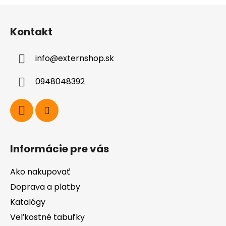
Z
á
Kontakt
p
ä
info
@
externshop.sk
t
i
0948048392
e
Informácie pre vás
Ako nakupovať
Doprava a platby
Katalógy
Veľkostné tabuľky