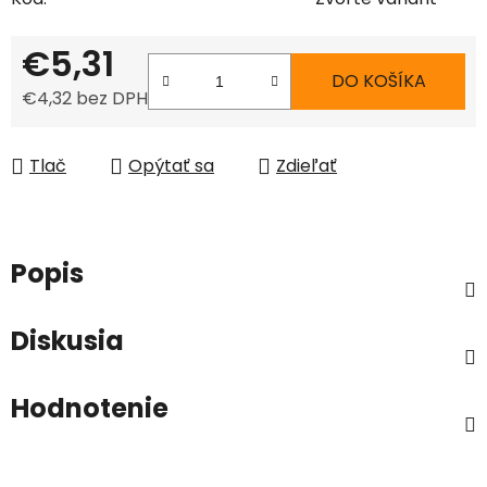
€5,31
DO KOŠÍKA
€4,32 bez DPH
Jednotková cena:
Tlač
Opýtať sa
Zdieľať
Popis
Diskusia
Hodnotenie